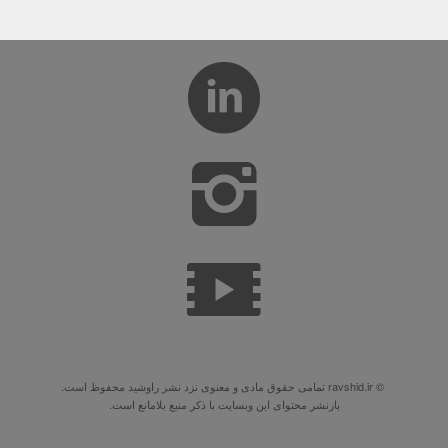
© ravshid.ir تمامی حقوق مادی و معنوی نزد نشر راوشید محفوظ است.
بازنشر محتوای این وبسایت با ذکر منبع بلامانع است.