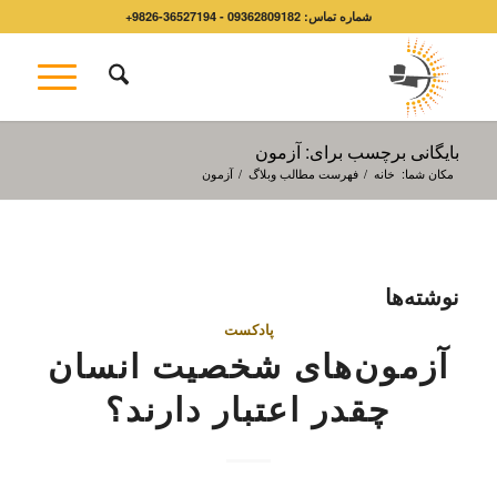
شماره تماس: 09362809182 - 36527194-9826+
بایگانی برچسب برای: آزمون
مکان شما:
خانه
/
فهرست مطالب وبلاگ
/
آزمون
نوشته‌ها
پادکست
آزمون‌های شخصیت انسان
چقدر اعتبار دارند؟