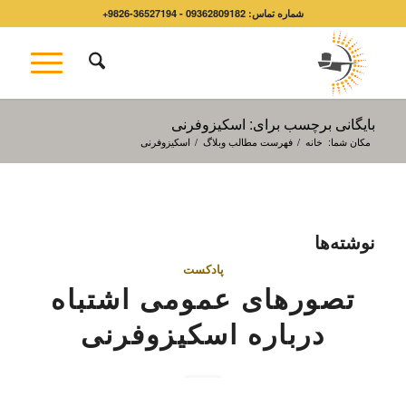
شماره تماس: 09362809182 - 36527194-9826+
بایگانی برچسب برای: اسکیزوفرنی
مکان شما:
خانه
/
فهرست مطالب وبلاگ
/
اسکیزوفرنی
نوشته‌ها
پادکست
تصورهای عمومی اشتباه
درباره اسکیزوفرنی