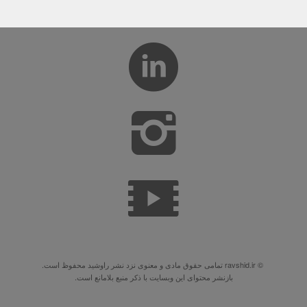
© ravshid.ir تمامی حقوق مادی و معنوی نزد نشر راوشید محفوظ است.
بازنشر محتوای این وبسایت با ذکر منبع بلامانع است.