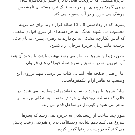
درمی گیرد؛ هواپیمای آنها در بحبحۀ یک نبرد هسته ای نامشخص
موشک می خورد و در آب سقوط می کند.
پسرها که در ردۀ سنی 6 تا 13 ساله قرار دارند برای هم غریبه
محسوب می شوند. همگی به جز دسته ای از سرودخوانان مذهبی
که لباس یکپارچه مشکی به تن دارند به رهبری پسری به نام جک،
درست مانند رمان جزیرۀ مرجان از بالانتین.
وطنِ تازۀ این پسرها به نظر می رسد بهشت باشد، با وجود آن همه
آب شیرین، سرپناه سبز و سرچشمۀ خوراکی های فراوان.
اما از همان صفحه های ابتدایی کتاب نیز ترسی مبهم برروی این
وضعیتِ به ظاهر آرام حکمفرماست.
سایۀ پسرها با موجودات سیاهِ خفاش‌مانند مقایسه می شود، در
حالی که دستۀ سرودخوانان خودش نخست به شکلی تیره و تار
ظاهر می شود و کورمال در ساحل قدم می زند.
هنوز چند ساعت از رسیدنشان به جزیره نمی رسد که پسرها
شروع می کنند باهم شایعۀ وحشتناکی درباره هیولایی زشت پخش
می کنند که در پشت درختها کمین کرده.