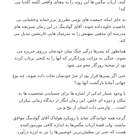
کنند، ارباب مگس ها این روند را به معنای واقعی کلمه کله‌پا می
کند!
به جای اینکه جمعیت های بومی بطرزی بی‌رحمانه وحشیانی بی
خاصیت جلوه داده شوند، آقای گولدینگ در این رمان پسربچه های
مدرسه ایِ مذهبی میهنش را به مترسک هایی غارنشین تبدیل می
کند.
همانطور که پسرها درگیر جنگ میان خودشان برروی جزیره می
شوند، جنگی به مراتب ویرانگرتر که آنها را به کنجی پرتاب کرده
بود از صحنۀ روزگار محو می شود.
حتی اگر پسرها قرار بود از شرّ خودشان نجات داده شوند، چه نوع
جهانی آمادۀ بازگشت آنها بود؟
با وجود شمار اندکی از اشاره ها برای چسباندن شخصیت ها به
مکان و دوره ای خاص، این رمان انگار از دیدگاه زمانی بیکران
است…. وارسی ذات انسان از بیخ و بن.
گرچه همه خوانندگان شاید با رویکرد هولناک آقای گولدینگ موافق
نباشند، ولی قصۀ ارباب مگس‌ها به اندازه کافی مورمورکننده
هست که حتی تن مطمئن‌ترین خوشبین‌ها را نیز به لرزه درآورد.