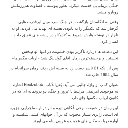
جنگی بریتانیایی خدمت میکرد، بطور پیوسته با قساوت هم‌رزمانش
رویارو میشد.
وقتی به انگلستان بازگشت، در جنگ سرد میان ابرقدرت هایی
گرفتار شد که یکدیگر را به نابودی هسته ای تهدید می کردند. او به
ناچار در نوشته هایش شروع به کندوکاو در ریشه های عمیق ذات
انسان کرد.
این دغدغه ها درباره ناگزیر بودن خشونت در انتها الهام‌بخش
نخستین و برجسته‌ترین رمان آقای گولدینگ شد: «ارباب مگس‌ها»
پس از آنکه 21 ناشر دست رد به سینه اش زدند، رمان سرانجام در
سال 1954 چاپ شد.
عنوان کتاب از واژۀ جالبی می آید: بَعل‌الذُباب. Beelzebub اشاره
به موجودی اهریمنی مرتبط با غرور و جنگ، دو درونمایه ای که در
کانون ارباب مگسها جای دارد.
این رمان در حقیقت نوعی فُکاهی تیره و تار درباره ماجرایی جزیره
ای است، ژانری بسیار محبوب که در آن جوانهای کشتی‌شکسته و
آوارۀ دریا به مکان های عجیب و غریبی پناه می آورند.