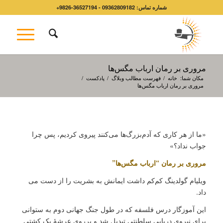
شماره تماس: 09362809182 - 36527194-9826+
مروری بر رمان ارباب مگس‌ها
مکان شما:
خانه
/
فهرست مطالب وبلاگ
/
پادکست
/
مروری بر رمان ارباب مگس‌ها
«ما از هر کاری که آدم‌بزرگ‌ها می‌کنند پیروی کردیم، پس چرا
جواب نداد؟»
مروری بر رمان “ارباب مگس‌ها”
ویلیام گولدینگ کم‌کم داشت ایمانش به بشریت را از دست می
داد.
این آموزگار درس فلسفه که در طول جنگ جهانی دوم به ستوانی
برای نیروی دریایی سلطنتی تبدیل شد و برروی عرشۀ یک کشتی