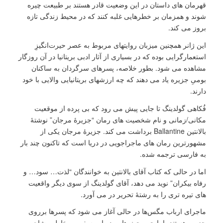
قهرمان های داستان در این وضعیت قادر هستند بر طبیعت چیره
شوند و همزمان بر خطرهایی غلبه کنند که در محیط زندگی تازه
بروز می کند.
این ژانر همچنین میزبان روایتهای مربوط به عصر حیرت‌انگیزِ
استعمارگرایی بوده که در بسیاری از آثار ادبی بریتانیا در آن روزگار
مشاهده می شود. بطور خلاصه، پسرهای سرگردان به ساکنان
بومیِ جزیره یاد می دهند که چه ارزشهای بریتانیایی والایی با خود
دارند.
فُکاهی گولدینگ تا جایی پیش می رود که بی پرده از موقعیت
مکانی/زمانی و نام شخصیت های رمان “جزیرۀ مرجان” نوشتۀ
بالانتین Ballantine برداشت می کند. جزیرۀ مرجان یکی از
مشهورترین رمان های ماجراجویی در دریا است که تاکنون چند بار
به فارسی ترجمه شده.
اما در حالی که کتاب آقای بالانتین به خوانندگان “لذت… سود… و
رفاه بیکران” نوید می دهد، آقای گولدینگ از سوی دیگر واقعیت
های تیره تری را به رشتۀ تحریر در می آورد.
ماجرای ارباب مگس‌ها در حالی آغاز می شود که پسرها برروی
جزیره هستند، اما جروبحث هایی درباره سفر پرمخاطره شان