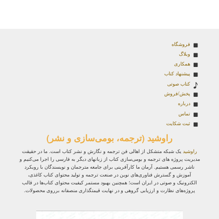
فروشگاه
وبلاگ
همکاری
پیشنهاد کتاب
کتاب صوتی
پخش/فروش
درباره
تماس
ثبت شکایت
راوشید (ترجمه، بومی‌سازی و نشر)
راوشید
یک شبکه متشکل از اهالی فن ترجمه و نگارش و نشر کتاب است. ما در حقیقت
مدیریت پروژه‌ های ترجمه و بومی‌سازی کتاب از زبانهای دیگر به فارسی را اجرا می‌کنیم و
ناشر رسمی هستیم. آرمان ما کارآفرینی برای جامعه مترجمان و نویسندگان با رویکرد
آموزش و گسترش فناوری‌های نوین در صنعت ترجمه و تولید محتوای کتاب کاغذی،
الکترونیک و صوتی در ایران است؛ همچنین بهبود مستمر کیفیت محتوای کتاب‌ها در قالب
پروژه‌های نظارت و ارزیابی گروهی و در نهایت قیمتگذاری منصفانه برروی محصولات.