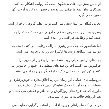
از همین پیش‌پرده های بدشگون است که روایت آشکار می کند
همکاری میان بچه ها چقدر سریع بدون حضور و دخالت آدم‌بزرگها
صورت می گیرد.
نجات‌یافتگان در ابتدا سعی می کنند نوعی نظم گروهی برقرار کنند.
پسری به نام رالف درون صدفی حلزونی می دمد تا دسته را به
صف کند و وظایف هر کسی را اعلام کند.
اما همانطور که جک سر رهبری با رالف رقابت می کند، دسته به
دو نیم می شکافد و پسرها انگیزۀ شرورانه تری پیدا می کنند.
بچه های اوباش خیلی زود نقشۀ خود برای فرار از جزیره را
فراموش می کنند، آخرین صداهای منطقی در جمع را خاموش می
کنند و کورکورانه به دنبال جک به لبۀ دیگر جزیره راه می افتند.
درونمایه های جهانی این رمان درباره اخلاق‌مداری، خوش‌رفتاری و
سعادت جامعه آن را به یک شاهکار ادبی کلاسیک تبدیل کرده،
طوری که هم عرف‌های روزگارش را به طنز و فکاهی می کشاند و
هم باورهای جاافتاده در مورد انسانیت.
در حالی که ماجراهای جزیره اغلب از استعمارگرایی حمایت می