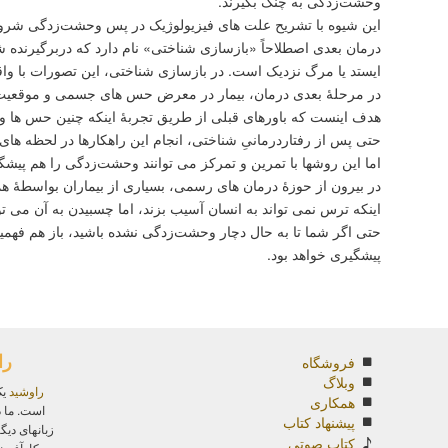
وحشت‌زدگی به چنگ بگیرند.
این شیوه با تشریح علت های فیزیولوژیک در پس وحشت‌زدگی شروع می 
درمان بعدی اصطلاحاً «بازسازی شناختی» نام دارد که دربرگیرنده 
ایستد یا مرگ نزدیک است. در بازسازی شناختی، این تصورات با و
در مرحلۀ بعدی درمان، بیمار در معرض حس های جسمی و موقعیت
هدف اینست که باورهای قبلی از طریق تجربۀ اینکه چنین حس ها و 
حتی پس از رفتاردرمانیِ شناختی، انجام این راهکارها در لحظه ها
اما این روشها با تمرین و تمرکز می توانند وحشت‌زدگی را هم پیشگی
در بیرون از حوزۀ درمان های رسمی، بسیاری از بیماران بواسطۀ هما
اینکه ترس نمی تواند به انسان آسیب بزند، اما چسبیدن به آن می ت
حتی اگر شما تا به حال دچار وحشت‌زدگی نشده باشید، باز هم فهمی
پیشگیری خواهد بود.
را
فروشگاه
وبلاگ
راوشید
یک
همکاری
است. ما د
پیشنهاد کتاب
زبانهای دیگ
کتاب صوتی
کارآفرین