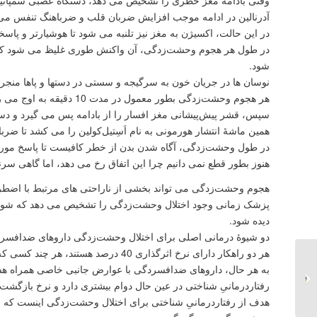
آدرنالین در ادامه موجب افزایش ضربان قلب و ضرباهنگ تنفس می 
در این حالت، اکسیژن به مغز نیز تلنبه می شود تا هوشیارتر و پاسخگ
در طول هر هجوم وحشت‌زدگی، آن واکنش طوری غلیظ می شود که ا
شود.
نوسان ها در جریان خون به سرگیجه و سستی در دستها و پاها منجر
هر هجوم وحشت‌زدگی بطور معمول در مدت 10 دقیقه به اوج می رسد.
سپس، قشر پیش‌پیشانی مغز افسار را از بادامه پس می گیرد و دست
همین ماشۀ انتشار هورمونی به نام اَسِتیل‌کولین را می کشد تا ض
در طول وحشت‌زدگی، آگاه شدن بدن از خطر کافیست تا پاسخ مورد ن
هنوز بطور قطع نمی دانیم چرا این اتفاق رخ می دهد، اما گاهی س
هجوم وحشت‌زدگی می تواند بخشی از ناراحتی های مرتبط با اضط
پزشک زمانی وجود اختلال وحشت‌زدگی را تشخیص می دهد که شواهد
دیده شود.
دو شیوۀ درمانی اصلی برای اختلال وحشت‌زدگی داروهای ضدافسردگ
هر دو راهکار دارای نرخ اثرگذاری 40 درصد هستند، هر چند کسی که به یکی پاسخ مناسب نشان می دهد امکان دارد به دیگری هیچ پاسخی ندهد.
به هر حال، داروهای ضدافسردگی با عوارض جانبی خاصی همراه هست
مفهوم بی‌‌انتهایی در آثار
رفتاردرمانیِ شناختی در عین حال دوام بیشتری دارد و نرخ بازگشت بیماری تنها
خورخه لوییس بورخس...
هدف از رفتاردرمانیِ شناختی برای اختلال وحشت‌زدگی اینست که به 