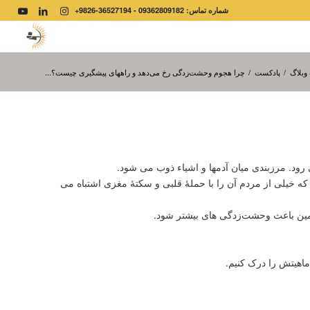
شماره تماس: 09362809182 - 36527194-9826+
بلاگ
/
پادکست
/
چرا هجوم وحشت‌زدگی رخ می‌دهد و راههای پیشگیری چیست؟...
ی رود. مرزبندی میان آدمها و اشیاء ذوب می شود.
ده که خیلی از مردم آن را با حملۀ قلبی و سکتۀ مغزی اشتباه می
ین باعث وحشت‌زدگی های بیشتر شود.
اهیتش را درک کنیم.