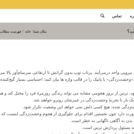
ره
تماس
ت؟
مکان شما:
خانه
/
فهرست مطالب و
ل نیرویی واحد درمی‌آیند. پرتاب توپ بدون گرانش تا ارتفاعی سرسام‌آور بالا م
بۀ «وحشت‌زدگی» یا پانیک را در قالب واژه ها بیان کنند؛ احساسی بسیار گیج‌کنن
رس از بروز هجومی مشابه می تواند زندگی روزمرۀ فرد را مختل کند و هم
 یک بار با تجربۀ وحشت‌زدگی در عمرشان روبرو خواهند شد.
وحشت‍زدگی شده، هیچ کسی دلش نمی خواهد این وضعیت تکرار شود.
 ضرورت دارد چون نخستین اقدام برای جلوگیری از هجوم وحشت‌زدگی اینست که م
بدن به آگاهی ناگهانی به خطر است.
 که مسئول پردازش ترس است.
ا خبردار می کند تا هورمون آدرِنالین ترشح شود.