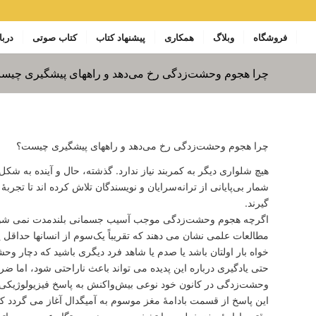
فروشگاه
وبلاگ
همکاری
پیشنهاد کتاب
کتاب صوتی
دربا
چرا هجوم وحشت‌زدگی رخ می‌دهد و راههای پیشگیری چیس
چرا هجوم وحشت‌زدگی رخ می‌دهد و راههای پیشگیری چیست؟
هیچ شلواری دیگر به کمربند نیاز ندارد. گذشته، حال و آینده به شک
شمار بی‌پایانی از ترانه‌سرایان و نویسندگان تلاش کرده اند تا تجر
گیرند.
اگرچه هجوم وحشت‌زدگی موجب آسیب جسمانی بلندمدت نمی شود، ت
مطالعات علمی نشان می دهند که تقریباً یک‌سوم از انسانها حداقل
خواه بار اولتان باشد یا صدم یا شاهد فرد دیگری باشید که دچار 
حتی یادگیری درباره این پدیده می تواند باعث ناراحتی شود، اما
وحشت‌زدگی در کانون خود نوعی بیش‌واکنش به پاسخ فیزیولوژیکی 
این پاسخ از قسمت بادامۀ مغز موسوم به آمیگدال آغاز می گردد
وقتی بادامۀ مغز خطری را تشخیص می دهد، دستگاه عصبی سمپاتیک ر