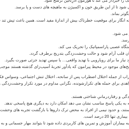
شود تا از این طریق خون و اکسیژن به ماهیچه های دست و پا برسد.
وتر بماند.
نگار برای موقعیت خطرناک بیش از اندازۀ مفید است. همین باعث تپش تند 
 می شود.
گاه عصبی پاراسمپاتیک را تحریک می کند.
ربان قلب آرام شود و حالت وحشت‌زدگی بتدریج برطرف گردد.
یاز ما برای رویارویی با تهدید واقعی… یا سپس تهدید جزئی صورت بگیرد.
رنخ‌های موجود در محیط پیرامون که یادآور تجربۀ آسیب‌زای گذشته هستند مو
راب از جمله اختلال اضطراب پس از سانحه، اختلال تنش اجتماعی، وسواس ف
ی برای حمله های تکرارشونده، نگرانی مداوم در مورد تکرار وحشت‌زدگی و 
ی و رفتاردرمانیِ شناختی هستند.
ند، و حدود نیمی از افراد به محض ترک داروها با بازگشت تجربه های وحشت‌
 20 درصد است.
بیماران آموزش و تمرین های کاربردی داده شود تا بتوانند مهار جسمانی و به 