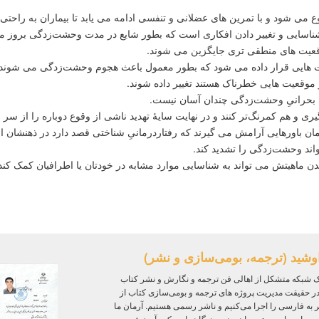
شود و با تمرین های عضلانی و تنفسی ادامه می یابد تا بیماران به راحتی الگ
شناسایی و تغییر دادن افکاری است که بطور شایع در مدت وحشت‌زدگی بروز می 
اقعیت های منطقی تری جایگزین می شوند.
 هایی قرار داده می شود که بطور معمول باعث هجوم وحشت‌زدگی می شوند.
موقعیت هایی خطرناک هستند تغییر داده شوند.
ی بحرانیِ وحشت‌زدگی چندان آسان نیست.
ری و هم کمرنگ‌تر کنند و در نهایت سایۀ تهدید ناشی از وقوع دوباره را از س
ن باورهایی آرامش می گیرند که رفتاردرمانیِ شناختی قصد دارد در ذهنشان الق
واند وحشت‌زدگی را تشدید کند.
دن ماهیتش می تواند به شناسایی موارد مشابه در خودتان یا اطرافیان کمک ک
وشید (ترجمه، بومی‌سازی و نشر)
 شبکه متشکل از اهالی فن ترجمه و نگارش و نشر کتاب
ر حقیقت مدیریت پروژه‌ های ترجمه و بومی‌سازی کتاب از
ر به فارسی را اجرا می‌کنیم و ناشر رسمی هستیم. آرمان ما
ی برای جامعه مترجمان و نویسندگان با رویکرد آموزش و