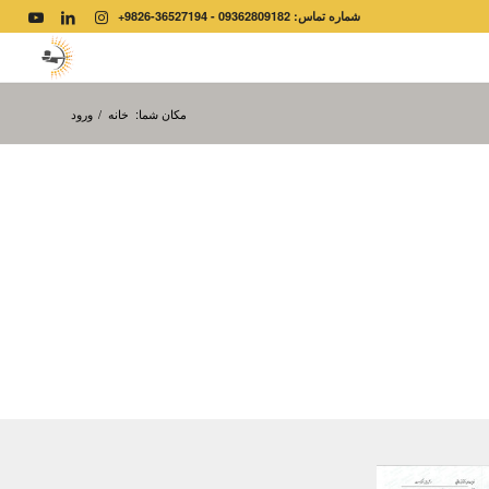
شماره تماس: 09362809182 - 36527194-9826+
مکان شما:
خانه
/
ورود