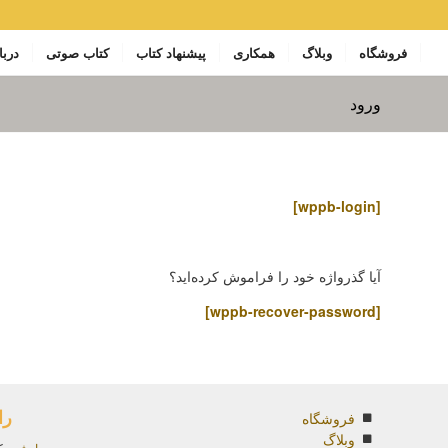
فروشگاه
وبلاگ
همکاری
پیشنهاد کتاب
کتاب صوتی
دربا
ورود
[wppb-login]
آیا گذرواژه خود را فراموش کرده‌اید؟
[wppb-recover-password]
را
فروشگاه
وبلاگ
راوشید
یک