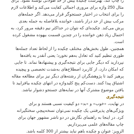
را چاپ کند، بهترست چکیده بیش از حد طولانی نوشته نشود. برای
مثال 250 واژه برای مروری اجمالی کفایت می‌کند و اطلاعات لازم
را برای انتخاب در اختیار جستجوگر قرار می‌دهد. اگر جمله‌های
مرکب بیش از حد دراز باشند، خواننده بلافاصله به جمله بعدی
پرش می‌کند. چکیده‌ای که نتوان در حداکثر نیم‌ دقیقه مرور کرد، به
احتمال زیاد ذهن خواننده را در چندین قسمت بیهوده مشغول کرده
است.
همچنین، طول بخش‌های مختلف چکیده را از لحاظ تعداد جمله‌ها
طوری تنظیم کنید که تعادل به‌هم نخورد؛ یعنی آنقدر به یافته‌ها
نپردازید که دیگر جایی برای نتیجه‌گیری و پیشنهادها نماند. تا جایی
که امکان دارد، از کاربرد اصطلاح‌های به‌شدت تخصصی و پیچیده
پرهیز کنید تا پژوهشگران از رشته‌های دیگر نیز برای مطالعه مقاله
اشتیاق پیدا کنند. دست‌کم پنج کلیدواژه در انتهای چکیده بیافزایید تا
یافتن موضوع مشترک آنها در نمایه‌های جستجو دشوار نباشد.
نتیجه‌گیری
در نهایت، «خوب» و «بد» دو کیفیت نسبی هستند و برای
ویژگی‌های پذیرفتنی یک چکیده نمی‌توان نسخه‌پیچیِ سختگیرانه
کرد. در اینجا به راهنمای نگارش در دو ناشر مشهور جهان برای
چاپ مقاله‌های علمی می‌پردازیم.
الزویز: عنوان و چکیده باهم نباید بیشتر از 300 کلمه باشد.