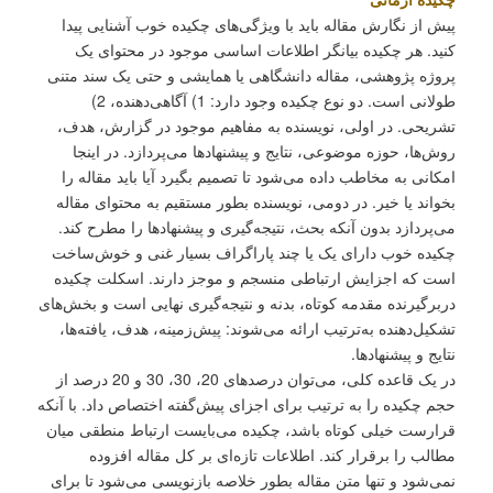
پیش از نگارش مقاله باید با ویژگی‌های چکیده خوب آشنایی پیدا
کنید. هر چکیده بیانگر اطلاعات اساسی موجود در محتوای یک
پروژه پژوهشی، مقاله دانشگاهی یا همایشی و حتی یک سند متنی
طولانی است. دو نوع چکیده وجود دارد: 1) آگاهی‌دهنده، 2)
تشریحی. در اولی، نویسنده به مفاهیم موجود در گزارش، هدف،
روش‌ها، حوزه موضوعی، نتایج و پیشنهادها می‌پردازد. در اینجا
امکانی به مخاطب داده می‌شود تا تصمیم بگیرد آیا باید مقاله را
بخواند یا خیر. در دومی، نویسنده بطور مستقیم به محتوای مقاله
می‌پردازد بدون آنکه بحث، نتیجه‌گیری و پیشنهادها را مطرح کند.
چکیده خوب دارای یک یا چند پاراگراف بسیار غنی و خوش‌ساخت
است که اجزایش ارتباطی منسجم و موجز دارند. اسکلت چکیده
دربرگیرنده مقدمه کوتاه، بدنه و نتیجه‌گیری نهایی است و بخش‌های
تشکیل‌دهنده به‌ترتیب ارائه می‌شوند: پیش‌زمینه، هدف، یافته‌ها،
نتایج و پیشنهادها.
در یک قاعده کلی، می‌توان درصدهای 20، 30، 30 و 20 درصد از
حجم چکیده را به ترتیب برای اجزای پیش‌گفته اختصاص داد. با آنکه
قرارست خیلی کوتاه باشد، چکیده می‌بایست ارتباط منطقی میان
مطالب را برقرار کند. اطلاعات تازه‌ای بر کل مقاله افزوده
نمی‌شود و تنها متن مقاله بطور خلاصه بازنویسی می‌شود تا برای