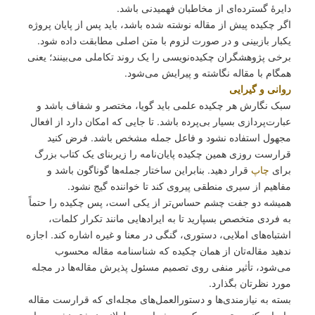
دایرۀ گسترده‌ای از مخاطبان فهمیدنی باشد.
اگر چکیده پیش از مقاله نوشته شده باشد، باید پس از پایان پروژه
یکبار بازبینی و در صورت لزوم با متن اصلی مطابقت داده شود.
برخی پژوهشگران چکیده‌نویسی را یک روند تکاملی می‌بینند؛ یعنی
همگام با مقاله نگاشته و پیرایش می‌شود.
روانی و گیرایی
سبک نگارش هر چکیده علمی باید گویا، مختصر و شفاف باشد و
عبارت‌پردازی بسیار بی‌پرده باشد. تا جایی که امکان دارد از افعال
مجهول استفاده نشود و فاعل جمله مشخص باشد. فرض کنید
قرارست روزی همین چکیده پایان‌نامه را زیربنای یک کتاب بزرگ
برای
چاپ
قرار دهید. بنابراین ساختار جمله‌ها گوناگون باشد و
مفاهیم از سیری منطقی پیروی کند تا خواننده گیج نشود.
همیشه دو جفت چشم حساس‌تر از یکی است، پس چکیده را حتماً
به فردی متخصص بسپارید تا به ایرادهایی مانند تکرار کلمات،
اشتباه‌های املایی، دستوری، گنگی در معنا و غیره اشاره کند. اجازه
ندهید مقاله‌تان از همان چکیده که شناسنامه مقاله محسوب
می‌شود، تأثیر منفی روی تصمیم مسئول پذیرش‌ مقاله‌ها در مجله
مورد نظرتان بگذارد.
بسته به نیازمندی‌ها و دستورالعمل‌های مجله‌ای که قرارست مقاله