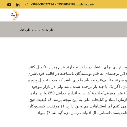
شماره تماس: 09362809182 - 36527194-9826+
مکان شما:
خانه
/
چاپ کتاب
یشنهادی برای انتشار در راوشید دارند فرم زیر را تکمیل کنند.
جه داشته باشید که کتاب پیشنهادی برای اینکه در اولویت بالایی برای انتشار در راوشید قرار بگیرد باید 1) در ده سال گذشته منتشر شده باشد، 2) اثر ترجمه‌ای به قلم نویسندگان ناشناخته در قالب خودناشری
و 4) محتوا منعی برای انتشار در ایران نداشته باشد. 5) حجم کتاب بر مبنای واژه و سرعت تألیف/ترجمه باید طوری باشد که مدت تحویل پروژه
جمه و منتشر نشده باشد (به جز رمان، اگر یک یا چند بار ترجمه شده باشد ولی در بازار موجود
نباشد مانعی برای بازترجمه ندارد.)، 8) شکل محتوا از لحاظ متنی و تصویری طوری باشد که مانعی برای اقتباس به نسخۀ کتاب‌گویا نداشته باشد. 9) متن معرفی/خلاصۀ کتاب به اندازه حداقل 250 واژه آماده
ان اسناد و کتابخانه ملی به این نتیجه برسد که کیفیت هیچ
کدام مناسب نیست و مترجم بهتری در راوشید وجود دارد، مانعی برای ترجمه تکراری آن کتاب وجود نخواهد داشت. ما در هفت زمینه کلی فعالیت می کنیم اما استثناهایی هم وجود دارد. 1) موفقیت کسب‌وکار،
مدیریت و اقتصاد، 2) روانشناسی انگیزشی، خودباوری و سبک زندگی، 3) آموزش خانواده و فرزندپروری، 4) سلامت، تغذیه و تندرستی، 5) علوم عامه‌پسند داستانی، 6) ادبیات، رمان، زندگینامه، 7) سواد