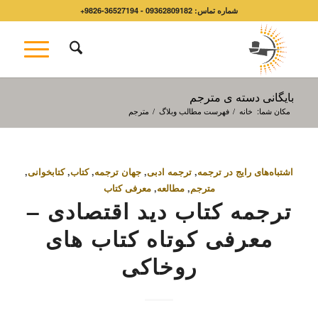
شماره تماس: 09362809182 - 36527194-9826+
بایگانی دسته ی مترجم
مکان شما:
خانه
/
فهرست مطالب وبلاگ
/
مترجم
اشتباه‌های رایج در ترجمه
,
ترجمه ادبی
,
جهان ترجمه
,
کتاب
,
کتابخوانی
,
مترجم
,
مطالعه
,
معرفی کتاب
ترجمه کتاب دید اقتصادی –
معرفی کوتاه کتاب‌ های
روخاکی