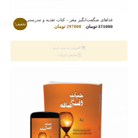
غذاهای شگفت‌انگیز مغز – کتاب تغذیه و تندرستی
تخفیف!
قیمت
قیمت
371000
تومان
297000
تومان
اصلی
فعلی
371000 تومان
297000 تومان
افزودن به سبد خرید
بود.
است.
نمایش جزئیات