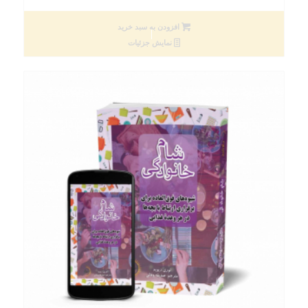
اصلی
فعلی
261000 تومان
209000 تومان
افزودن به سبد خرید
بود.
است.
نمایش جزئیات