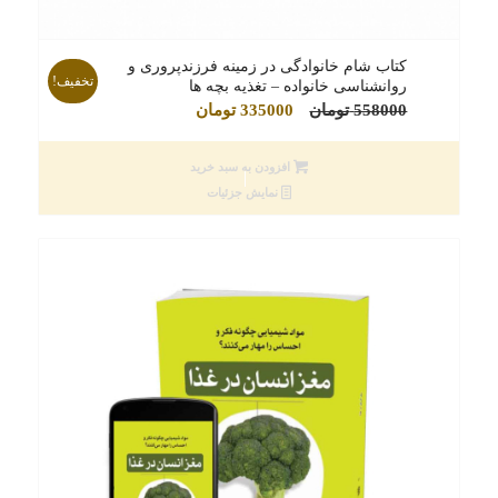
کتاب شام خانوادگی در زمینه فرزندپروری و
تخفیف!
روانشناسی خانواده – تغذیه بچه ها
قیمت
قیمت
558000
تومان
335000
تومان
اصلی
فعلی
558000 تومان
335000 تومان
افزودن به سبد خرید
بود.
است.
نمایش جزئیات