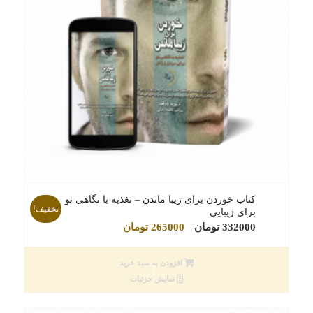
کتاب خوردن برای زیبا ماندن – تغذیه با نگاهی نو
تخفیف!
برای زیبایی
قیمت
قیمت
332000
تومان
265000
تومان
اصلی
فعلی
332000 تومان
265000 تومان
افزودن به سبد خرید
بود.
است.
نمایش جزئیات