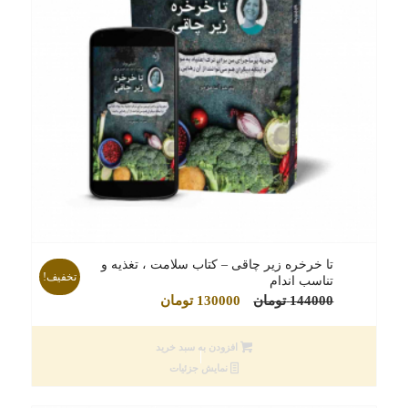
تا خرخره زیر چاقی – کتاب سلامت ، تغذیه و
تخفیف!
تناسب اندام
قیمت
قیمت
144000
تومان
130000
تومان
اصلی
فعلی
144000 تومان
130000 تومان
افزودن به سبد خرید
بود.
است.
نمایش جزئیات