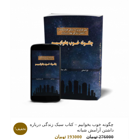
چگونه خوب بخوابیم – کتاب سبک زندگی درباره
تخفیف!
داشتن آرامش شبانه
قیمت
قیمت
276000
تومان
193000
تومان