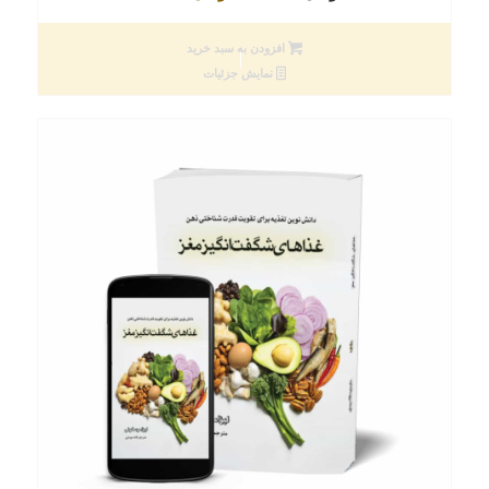
اصلی
فعلی
276000 تومان
193000 تومان
افزودن به سبد خرید
بود.
است.
نمایش جزئیات