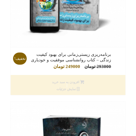
برنامه‌ریزی زیستی‌زمانی‌‌ برای بهبود کیفیت
تخفیف!
زندگی‌ – کتاب روانشناسی موفقیت و خودیاری
قیمت
قیمت
293000
تومان
249000
تومان
اصلی
فعلی
293000 تومان
249000 تومان
افزودن به سبد خرید
بود.
است.
نمایش جزئیات