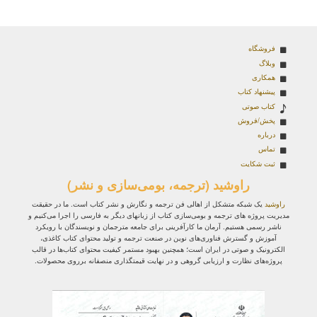
فروشگاه
وبلاگ
همکاری
پیشنهاد کتاب
کتاب صوتی
پخش/فروش
درباره
تماس
ثبت شکایت
راوشید (ترجمه، بومی‌سازی و نشر)
راوشید
یک شبکه متشکل از اهالی فن ترجمه و نگارش و نشر کتاب است. ما در حقیقت
مدیریت پروژه‌ های ترجمه و بومی‌سازی کتاب از زبانهای دیگر به فارسی را اجرا می‌کنیم و
ناشر رسمی هستیم. آرمان ما کارآفرینی برای جامعه مترجمان و نویسندگان با رویکرد
آموزش و گسترش فناوری‌های نوین در صنعت ترجمه و تولید محتوای کتاب کاغذی،
الکترونیک و صوتی در ایران است؛ همچنین بهبود مستمر کیفیت محتوای کتاب‌ها در قالب
پروژه‌های نظارت و ارزیابی گروهی و در نهایت قیمتگذاری منصفانه برروی محصولات.