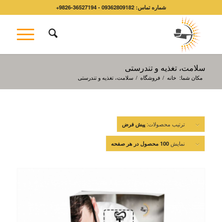
شماره تماس: 09362809182 - 36527194-9826+
سلامت، تغذیه و تندرستی
مکان شما:
خانه
/
فروشگاه
/
سلامت، تغذیه و تندرستی
ترتیب محصولات:
پیش فرض
نمایش
100 محصول در هر صفحه