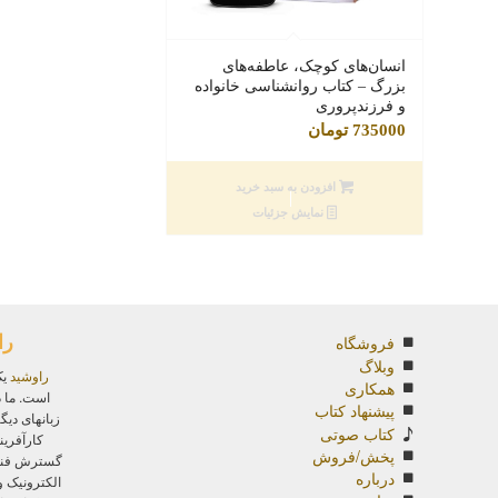
انسان‌های کوچک، عاطفه‌های
بزرگ – کتاب روانشناسی خانواده
و فرزندپروری
735000
تومان
افزودن به سبد خرید
نمایش جزئیات
را
فروشگاه
وبلاگ
راوشید
یک
همکاری
است. ما د
پیشنهاد کتاب
زبانهای دیگ
کتاب صوتی
کارآفرین
پخش/فروش
گسترش فناور
درباره
الکترونیک 