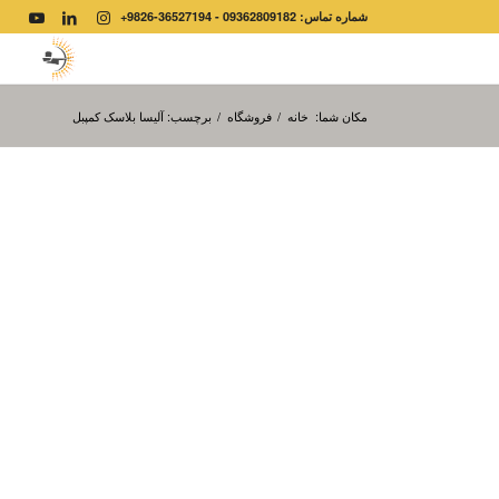
شماره تماس: 09362809182 - 36527194-9826+
مکان شما:
خانه
/
فروشگاه
/
برچسب: آلیسا بلاسک کمپبل