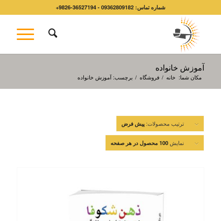
شماره تماس: 09362809182 - 36527194-9826+
آموزش خانواده
مکان شما:
خانه
/
فروشگاه
/
برچسب: آموزش خانواده
ترتیب محصولات:
پیش فرض
نمایش
100 محصول در هر صفحه