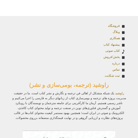
فروشگاه
وبلاگ
همکاری
پیشنهاد کتاب
کتاب صوتی
پخش/فروش
درباره
تماس
ثبت شکایت
راوشید (ترجمه، بومی‌سازی و نشر)
راوشید
یک شبکه متشکل از اهالی فن ترجمه و نگارش و نشر کتاب است. ما در حقیقت
مدیریت پروژه‌ های ترجمه و بومی‌سازی کتاب از زبانهای دیگر به فارسی را اجرا می‌کنیم و
ناشر رسمی هستیم. آرمان ما کارآفرینی برای جامعه مترجمان و نویسندگان با رویکرد
آموزش و گسترش فناوری‌های نوین در صنعت ترجمه و تولید محتوای کتاب کاغذی،
الکترونیک و صوتی در ایران است؛ همچنین بهبود مستمر کیفیت محتوای کتاب‌ها در قالب
پروژه‌های نظارت و ارزیابی گروهی و در نهایت قیمتگذاری منصفانه برروی محصولات.