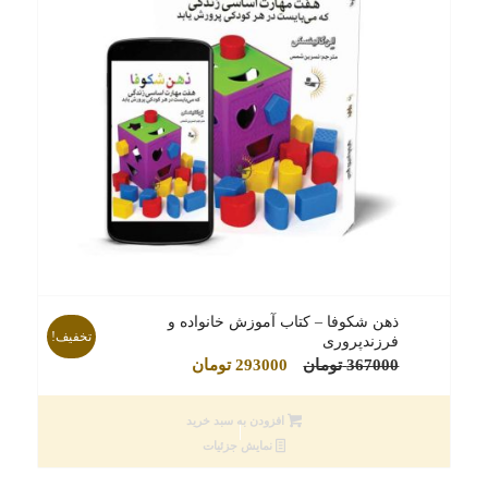
ذهن شکوفا – کتاب آموزش خانواده و
تخفیف!
فرزندپروری
قیمت
قیمت
367000
تومان
293000
تومان
اصلی
فعلی
367000 تومان
293000 تومان
افزودن به سبد خرید
بود.
است.
نمایش جزئیات