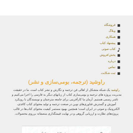
فروشگاه
وبلاگ
همکاری
پیشنهاد کتاب
کتاب صوتی
پخش/فروش
درباره
تماس
ثبت شکایت
راوشید (ترجمه، بومی‌سازی و نشر)
راوشید
یک شبکه متشکل از اهالی فن ترجمه و نگارش و نشر کتاب است. ما در حقیقت
مدیریت پروژه‌ های ترجمه و بومی‌سازی کتاب از زبانهای دیگر به فارسی را اجرا می‌کنیم و
ناشر رسمی هستیم. آرمان ما کارآفرینی برای جامعه مترجمان و نویسندگان با رویکرد
آموزش و گسترش فناوری‌های نوین در صنعت ترجمه و تولید محتوای کتاب کاغذی،
الکترونیک و صوتی در ایران است؛ همچنین بهبود مستمر کیفیت محتوای کتاب‌ها در قالب
پروژه‌های نظارت و ارزیابی گروهی و در نهایت قیمتگذاری منصفانه برروی محصولات.