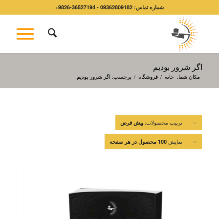
شماره تماس: 09362809182 - 36527194-9826+
اگر شرور بوديم
مکان شما:
خانه
/
فروشگاه
/
برچسب: اگر شرور بوديم
ترتیب محصولات:
پیش فرض
نمایش
100 محصول در هر صفحه