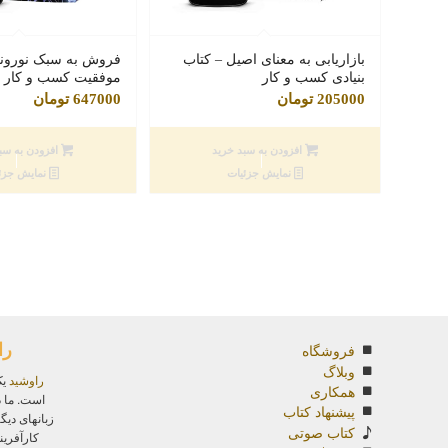
بازاریابی به معنای اصیل – کتاب
فروش به سبک نورونی
بنیادی کسب و کار
موفقیت کسب و کار و 
205000
تومان
647000
تومان
افزودن به سبد خرید
افزودن به سب
نمایش جزئیات
نمایش جزئ
را
فروشگاه
وبلاگ
راوشید
یک
همکاری
است. ما د
پیشنهاد کتاب
زبانهای دیگ
کتاب صوتی
کارآفرین