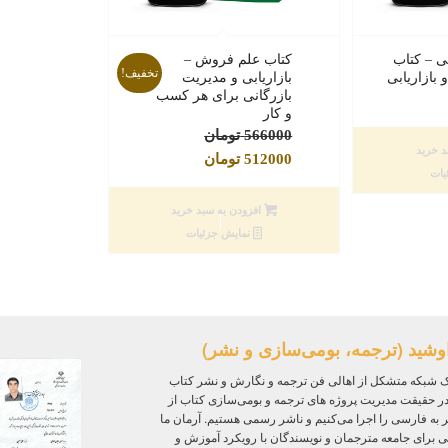
 – کتاب
کتاب علم فروش –
تخفیف!
بازاریابی
بازاریابی و مدیریت
بازرگانی برای هر کسب
و کار
قیمت
566000
تومان
د خرید
قیمت
اصلی
512000
تومان
یات
فعلی
566000 تومان
بود.
512000 تومان
افزودن به سبد خرید
است.
نمایش جزئیات
وشید (ترجمه، بومی‌سازی و نشر)
 شبکه متشکل از اهالی فن ترجمه و نگارش و نشر کتاب
ر حقیقت مدیریت پروژه‌ های ترجمه و بومی‌سازی کتاب از
ر به فارسی را اجرا می‌کنیم و ناشر رسمی هستیم. آرمان ما
ی برای جامعه مترجمان و نویسندگان با رویکرد آموزش و