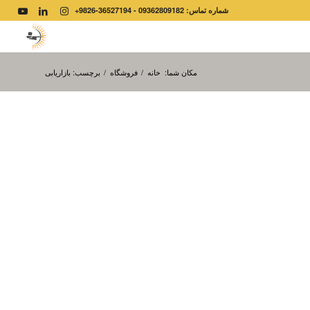
شماره تماس: 09362809182 - 36527194-9826+
مکان شما:
خانه
/
فروشگاه
/
برچسب: بازاریابی