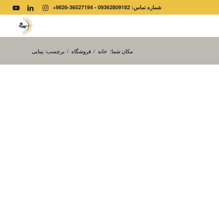
شماره تماس: 09362809182 - 36527194-9826+
مکان شما:
خانه
/
فروشگاه
/
برچسب: بینایی