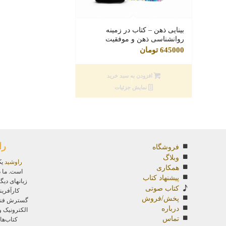
بینایی ذهن – کتاب در زمینه
روانشناسی ذهن و موفقیت
645000
تومان
افزودن به سبد خرید
نمایش جزئیات
را
فروشگاه
وبلاگ
راوشید
یک
همکاری
است. ما د
پیشنهاد کتاب
زبانهای دیگ
کتاب صوتی
کارآفرین
پخش/فروش
گسترش فناور
درباره
الکترونیک 
تماس
کتاب‌ها