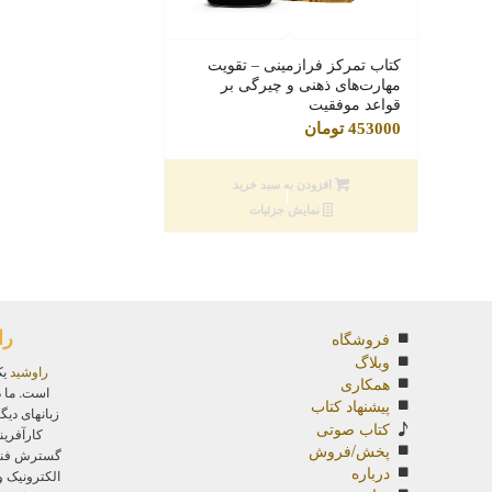
کتاب تمرکز فرازمینی – تقویت
مهارت‌های ذهنی و چیرگی بر
قواعد موفقیت
453000
تومان
افزودن به سبد خرید
نمایش جزئیات
را
فروشگاه
وبلاگ
راوشید
یک
همکاری
است. ما د
پیشنهاد کتاب
زبانهای دیگ
کتاب صوتی
کارآفرین
پخش/فروش
گسترش فناور
درباره
الکترونیک 