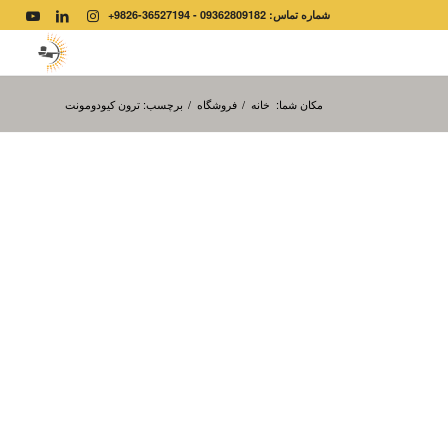
شماره تماس: 09362809182 - 36527194-9826+
مکان شما:
خانه
/
فروشگاه
/
برچسب: ترون کیودومونت