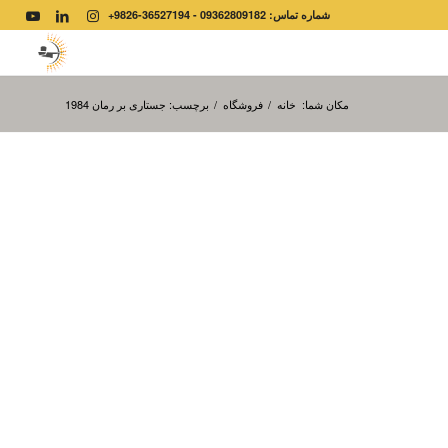
شماره تماس: 09362809182 - 36527194-9826+
مکان شما:
خانه
/
فروشگاه
/
برچسب: جستاری بر رمان 1984