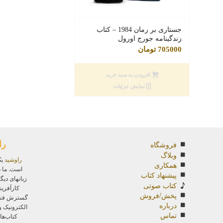
جستاری بر رمان 1984 – کتاب
زندگینامه جورج اورول
705000
تومان
افزودن به سبد خرید
نمایش جزئیات
را
فروشگاه
وبلاگ
راوشید
یک
همکاری
است. ما د
پیشنهاد کتاب
زبانهای دیگ
کتاب صوتی
کارآفرین
پخش/فروش
گسترش فناور
درباره
الکترونیک 
تماس
کتاب‌ها