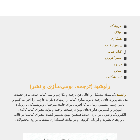
فروشگاه
وبلاگ
همکاری
پیشنهاد کتاب
کتاب صوتی
پخش/فروش
درباره
تماس
ثبت شکایت
راوشید (ترجمه، بومی‌سازی و نشر)
راوشید
یک شبکه متشکل از اهالی فن ترجمه و نگارش و نشر کتاب است. ما در حقیقت
مدیریت پروژه‌ های ترجمه و بومی‌سازی کتاب از زبانهای دیگر به فارسی را اجرا می‌کنیم و
ناشر رسمی هستیم. آرمان ما کارآفرینی برای جامعه مترجمان و نویسندگان با رویکرد
آموزش و گسترش فناوری‌های نوین در صنعت ترجمه و تولید محتوای کتاب کاغذی،
الکترونیک و صوتی در ایران است؛ همچنین بهبود مستمر کیفیت محتوای کتاب‌ها در قالب
پروژه‌های نظارت و ارزیابی گروهی و در نهایت قیمتگذاری منصفانه برروی محصولات.