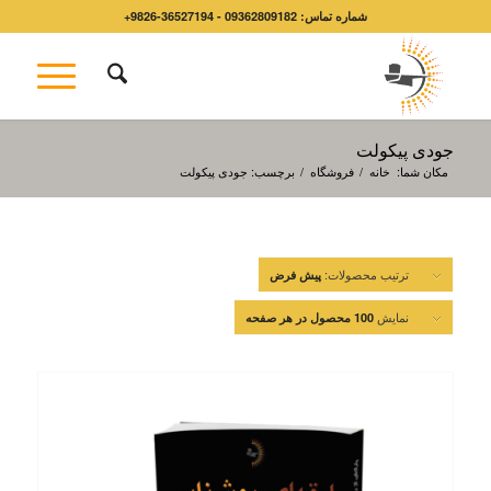
شماره تماس: 09362809182 - 36527194-9826+
جودی پیکولت
مکان شما:
خانه
/
فروشگاه
/
برچسب: جودی پیکولت
ترتیب محصولات:
پیش فرض
نمایش
100 محصول در هر صفحه