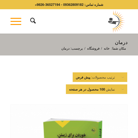
شماره تماس: 09362809182 - 36527194-9826+
درمان
مکان شما:
خانه
/
فروشگاه
/
برچسب: درمان
ترتیب محصولات:
پیش فرض
نمایش
100 محصول در هر صفحه