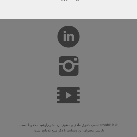
© ravshid.ir تمامی حقوق مادی و معنوی نزد نشر راوشید محفوظ است.
بازنشر محتوای این وبسایت با ذکر منبع بلامانع است.