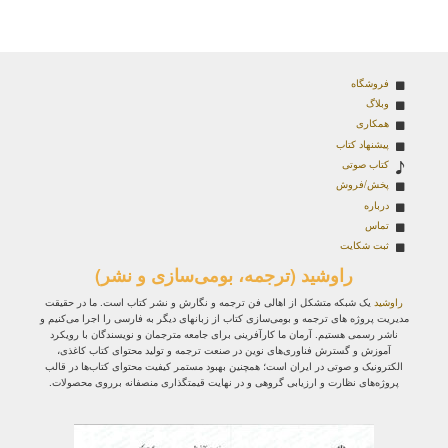
فروشگاه
وبلاگ
همکاری
پیشنهاد کتاب
کتاب صوتی
پخش/فروش
درباره
تماس
ثبت شکایت
راوشید (ترجمه، بومی‌سازی و نشر)
راوشید
یک شبکه متشکل از اهالی فن ترجمه و نگارش و نشر کتاب است. ما در حقیقت
مدیریت پروژه‌ های ترجمه و بومی‌سازی کتاب از زبانهای دیگر به فارسی را اجرا می‌کنیم و
ناشر رسمی هستیم. آرمان ما کارآفرینی برای جامعه مترجمان و نویسندگان با رویکرد
آموزش و گسترش فناوری‌های نوین در صنعت ترجمه و تولید محتوای کتاب کاغذی،
الکترونیک و صوتی در ایران است؛ همچنین بهبود مستمر کیفیت محتوای کتاب‌ها در قالب
پروژه‌های نظارت و ارزیابی گروهی و در نهایت قیمتگذاری منصفانه برروی محصولات.