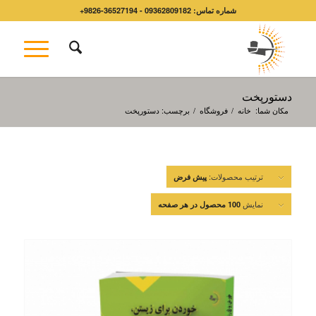
شماره تماس: 09362809182 - 36527194-9826+
دستورپخت
مکان شما:
خانه
/
فروشگاه
/
برچسب: دستورپخت
ترتیب محصولات:
پیش فرض
نمایش
100 محصول در هر صفحه