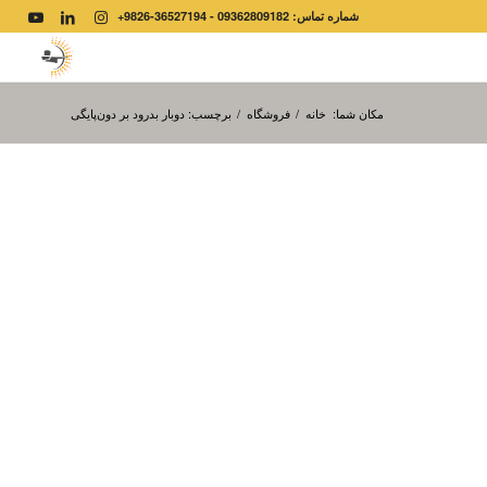
شماره تماس: 09362809182 - 36527194-9826+
مکان شما:
خانه
/
فروشگاه
/
برچسب: دوبار بدرود بر دون‌پایگی