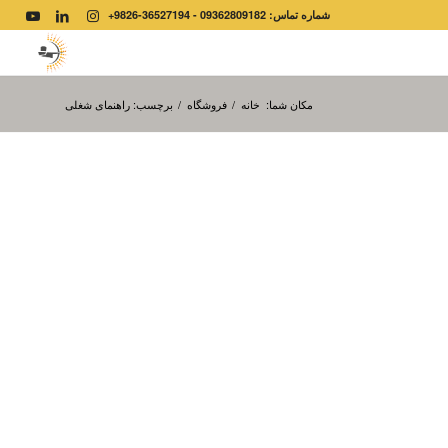
شماره تماس: 09362809182 - 36527194-9826+
مکان شما:
خانه
/
فروشگاه
/
برچسب: راهنمای شغلی