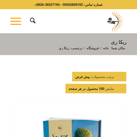
شماره تماس: 09362809182 - 36527194-9826+
ربکا ری
مکان شما:
خانه
/
فروشگاه
/
برچسب: ربکا ری
ترتیب محصولات:
پیش فرض
نمایش
100 محصول در هر صفحه