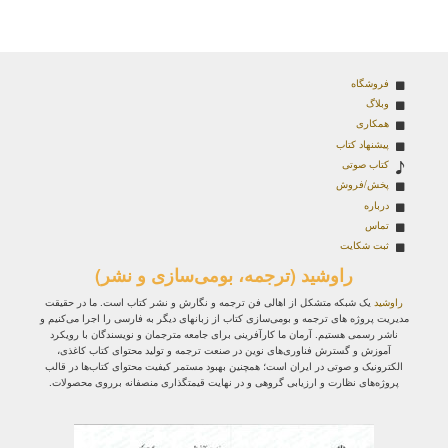
فروشگاه
وبلاگ
همکاری
پیشنهاد کتاب
کتاب صوتی
پخش/فروش
درباره
تماس
ثبت شکایت
راوشید (ترجمه، بومی‌سازی و نشر)
راوشید
یک شبکه متشکل از اهالی فن ترجمه و نگارش و نشر کتاب است. ما در حقیقت
مدیریت پروژه‌ های ترجمه و بومی‌سازی کتاب از زبانهای دیگر به فارسی را اجرا می‌کنیم و
ناشر رسمی هستیم. آرمان ما کارآفرینی برای جامعه مترجمان و نویسندگان با رویکرد
آموزش و گسترش فناوری‌های نوین در صنعت ترجمه و تولید محتوای کتاب کاغذی،
الکترونیک و صوتی در ایران است؛ همچنین بهبود مستمر کیفیت محتوای کتاب‌ها در قالب
پروژه‌های نظارت و ارزیابی گروهی و در نهایت قیمتگذاری منصفانه برروی محصولات.