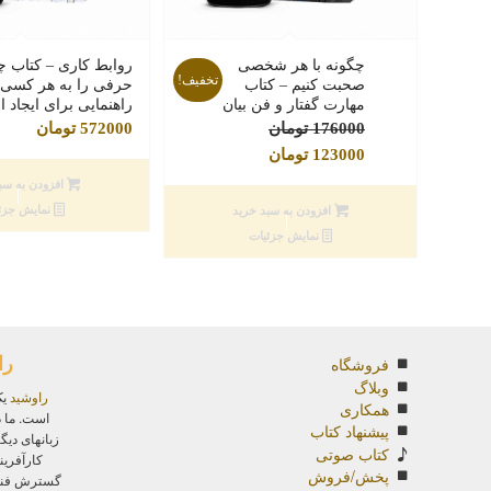
چگونه با هر شخصی
روابط کاری – کتاب چ
تخفیف!
صحبت کنیم – کتاب
حرفی را به هر کسی ب
مهارت گفتار و فن بیان
راهنمایی برای ایجاد ا
قیمت
176000
تومان
572000
تومان
قیمت
اصلی
123000
تومان
فعلی
176000 تومان
افزودن به سب
بود.
123000 تومان
نمایش جزئ
افزودن به سبد خرید
است.
نمایش جزئیات
را
فروشگاه
وبلاگ
راوشید
یک
همکاری
است. ما د
پیشنهاد کتاب
زبانهای دیگ
کتاب صوتی
کارآفرین
پخش/فروش
گسترش فناور