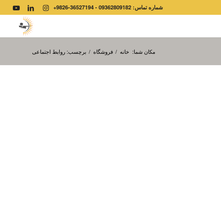
شماره تماس: 09362809182 - 36527194-9826+
مکان شما:
خانه
/
فروشگاه
/
برچسب: روابط اجتماعی