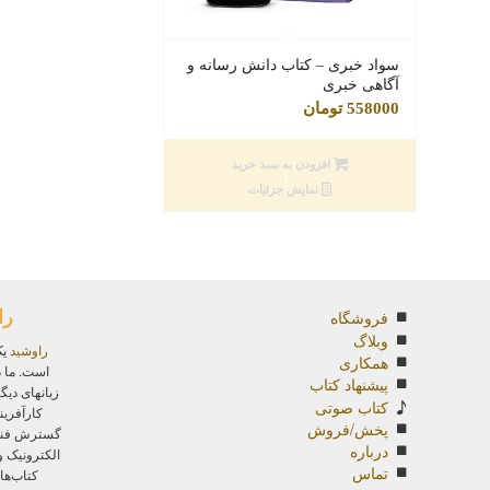
سواد خبری – کتاب دانش رسانه و
آگاهی خبری
558000
تومان
افزودن به سبد خرید
نمایش جزئیات
را
فروشگاه
وبلاگ
راوشید
یک
همکاری
است. ما د
پیشنهاد کتاب
زبانهای دیگ
کتاب صوتی
کارآفرین
پخش/فروش
گسترش فناور
درباره
الکترونیک 
تماس
کتاب‌ها