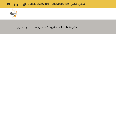
شماره تماس: 09362809182 - 36527194-9826+
مکان شما:
خانه
/
فروشگاه
/
برچسب: سواد خبری