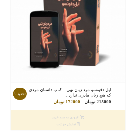
ایل دفونسو مرد زبان تهی – کتاب داستان مردی
تخفیف!
که هیچ زبان مادری ندارد…
قیمت
قیمت
215000
تومان
172000
تومان
اصلی
فعلی
215000 تومان
172000 تومان
افزودن به سبد خرید
بود.
است.
نمایش جزئیات