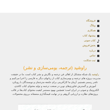
فروشگاه
وبلاگ
همکاری
پیشنهاد کتاب
کتاب صوتی
پخش/فروش
درباره
تماس
ثبت شکایت
راوشید (ترجمه، بومی‌سازی و نشر)
راوشید
یک شبکه متشکل از اهالی فن ترجمه و نگارش و نشر کتاب است. ما در حقیقت
مدیریت پروژه‌ های ترجمه و بومی‌سازی کتاب از زبانهای دیگر به فارسی را اجرا می‌کنیم و
ناشر رسمی هستیم. آرمان ما کارآفرینی برای جامعه مترجمان و نویسندگان با رویکرد
آموزش و گسترش فناوری‌های نوین در صنعت ترجمه و تولید محتوای کتاب کاغذی،
الکترونیک و صوتی در ایران است؛ همچنین بهبود مستمر کیفیت محتوای کتاب‌ها در قالب
پروژه‌های نظارت و ارزیابی گروهی و در نهایت قیمتگذاری منصفانه برروی محصولات.