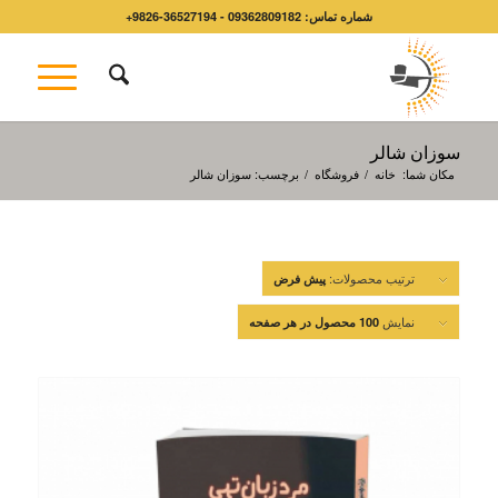
شماره تماس: 09362809182 - 36527194-9826+
سوزان شالر
مکان شما:
خانه
/
فروشگاه
/
برچسب: سوزان شالر
ترتیب محصولات:
پیش فرض
نمایش
100 محصول در هر صفحه