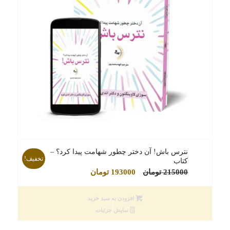
نترس باش! آن دختر چطور شهامت پیدا کرد؟ –
تخفیف!
کتاب
قیمت
قیمت
215000
تومان
193000
تومان
اصلی
فعلی
215000 تومان
193000 تومان
افزودن به سبد خرید
بود.
است.
نمایش جزئیات