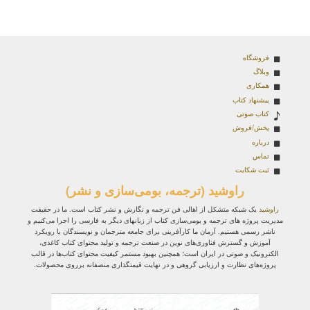
فروشگاه
وبلاگ
همکاری
پیشنهاد کتاب
کتاب صوتی
پخش/فروش
درباره
تماس
ثبت شکایت
راوشید (ترجمه، بومی‌سازی و نشر)
راوشید
یک شبکه متشکل از اهالی فن ترجمه و نگارش و نشر کتاب است. ما در حقیقت
مدیریت پروژه‌ های ترجمه و بومی‌سازی کتاب از زبانهای دیگر به فارسی را اجرا می‌کنیم و
ناشر رسمی هستیم. آرمان ما کارآفرینی برای جامعه مترجمان و نویسندگان با رویکرد
آموزش و گسترش فناوری‌های نوین در صنعت ترجمه و تولید محتوای کتاب کاغذی،
الکترونیک و صوتی در ایران است؛ همچنین بهبود مستمر کیفیت محتوای کتاب‌ها در قالب
پروژه‌های نظارت و ارزیابی گروهی و در نهایت قیمتگذاری منصفانه برروی محصولات.