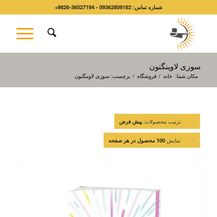
شماره تماس: 09362809182 - 36527194-9826+
سوزی لاوینگتون
مکان شما:
خانه
/
فروشگاه
/
برچسب: سوزی لاوینگتون
ترتیب محصولات:
پیش فرض
نمایش
100 محصول در هر صفحه