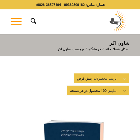
شماره تماس: 09362809182 - 36527194-9826+
شاون اکر
مکان شما:
خانه
/
فروشگاه
/
برچسب: شاون اکر
ترتیب محصولات:
پیش فرض
نمایش
100 محصول در هر صفحه