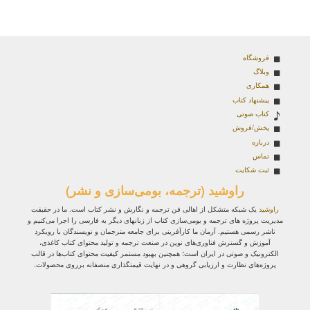
فروشگاه
وبلاگ
همکاری
پیشنهاد کتاب
کتاب صوتی
پخش/فروش
درباره
تماس
ثبت شکایت
راوشید (ترجمه، بومی‌سازی و نشر)
راوشید
یک شبکه متشکل از اهالی فن ترجمه و نگارش و نشر کتاب است. ما در حقیقت
مدیریت پروژه‌ های ترجمه و بومی‌سازی کتاب از زبانهای دیگر به فارسی را اجرا می‌کنیم و
ناشر رسمی هستیم. آرمان ما کارآفرینی برای جامعه مترجمان و نویسندگان با رویکرد
آموزش و گسترش فناوری‌های نوین در صنعت ترجمه و تولید محتوای کتاب کاغذی،
الکترونیک و صوتی در ایران است؛ همچنین بهبود مستمر کیفیت محتوای کتاب‌ها در قالب
پروژه‌های نظارت و ارزیابی گروهی و در نهایت قیمتگذاری منصفانه برروی محصولات.