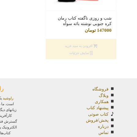
شب و روزی ناگفته کتاب رمان
کره جنوبی نوشته بائه سوآه
147000
تومان
افزودن به سبد خرید
نمایش جزئیات
را
فروشگاه
وبلاگ
راوشید
یک
همکاری
است. ما د
پیشنهاد کتاب
زبانهای دیگ
کتاب صوتی
کارآفرین
پخش/فروش
گسترش فناور
درباره
الکترونیک 
تماس
کتاب‌ها