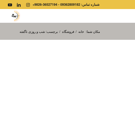
شماره تماس: 09362809182 - 36527194-9826+
مکان شما:
خانه
/
فروشگاه
/
برچسب: شب و روزی ناگفته