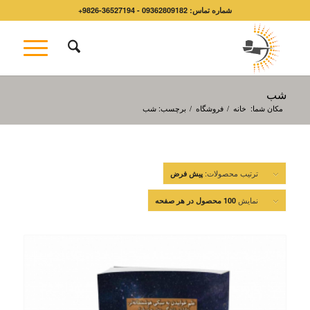
شماره تماس: 09362809182 - 36527194-9826+
شب
مکان شما:
خانه
/
فروشگاه
/
برچسب: شب
ترتیب محصولات:
پیش فرض
نمایش
100 محصول در هر صفحه