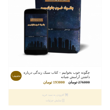
چگونه خوب بخوابیم – کتاب سبک زندگی درباره
تخفیف!
داشتن آرامش شبانه
قیمت
قیمت
276000
تومان
193000
تومان
اصلی
فعلی
276000 تومان
193000 تومان
افزودن به سبد خرید
بود.
است.
نمایش جزئیات