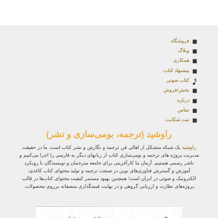
فروشگاه
وبلاگ
همکاری
پیشنهاد کتاب
کتاب صوتی
پخش/فروش
درباره
تماس
ثبت شکایت
راوشید (ترجمه، بومی‌سازی و نشر)
راوشید
یک شبکه متشکل از اهالی فن ترجمه و نگارش و نشر کتاب است. ما در حقیقت
مدیریت پروژه‌ های ترجمه و بومی‌سازی کتاب از زبانهای دیگر به فارسی را اجرا می‌کنیم و
ناشر رسمی هستیم. آرمان ما کارآفرینی برای جامعه مترجمان و نویسندگان با رویکرد
آموزش و گسترش فناوری‌های نوین در صنعت ترجمه و تولید محتوای کتاب کاغذی،
الکترونیک و صوتی در ایران است؛ همچنین بهبود مستمر کیفیت محتوای کتاب‌ها در قالب
پروژه‌های نظارت و ارزیابی گروهی و در نهایت قیمتگذاری منصفانه برروی محصولات.