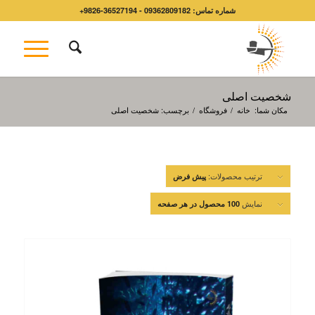
شماره تماس: 09362809182 - 36527194-9826+
شخصیت اصلی
مکان شما:
خانه
/
فروشگاه
/
برچسب: شخصیت اصلی
ترتیب محصولات:
پیش فرض
نمایش
100 محصول در هر صفحه