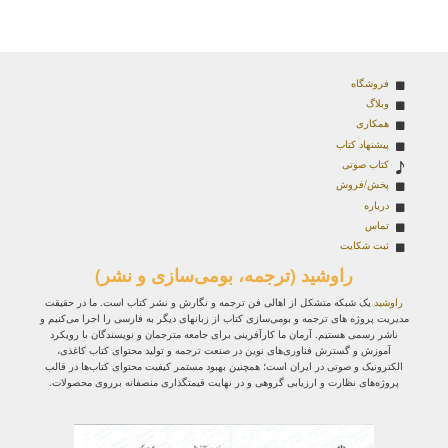
فروشگاه
وبلاگ
همکاری
پیشنهاد کتاب
کتاب صوتی
پخش/فروش
درباره
تماس
ثبت شکایت
راوشید (ترجمه، بومی‌سازی و نشر)
راوشید
یک شبکه متشکل از اهالی فن ترجمه و نگارش و نشر کتاب است. ما در حقیقت
مدیریت پروژه‌ های ترجمه و بومی‌سازی کتاب از زبانهای دیگر به فارسی را اجرا می‌کنیم و
ناشر رسمی هستیم. آرمان ما کارآفرینی برای جامعه مترجمان و نویسندگان با رویکرد
آموزش و گسترش فناوری‌های نوین در صنعت ترجمه و تولید محتوای کتاب کاغذی،
الکترونیک و صوتی در ایران است؛ همچنین بهبود مستمر کیفیت محتوای کتاب‌ها در قالب
پروژه‌های نظارت و ارزیابی گروهی و در نهایت قیمتگذاری منصفانه برروی محصولات.