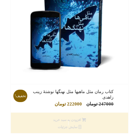
کتاب رمان مثل ماهیها مثل نهنگها نوشتۀ زینب
تخفیف!
زاهدی
قیمت
قیمت
247000
تومان
222000
تومان
اصلی
فعلی
247000 تومان
222000 تومان
افزودن به سبد خرید
بود.
است.
نمایش جزئیات