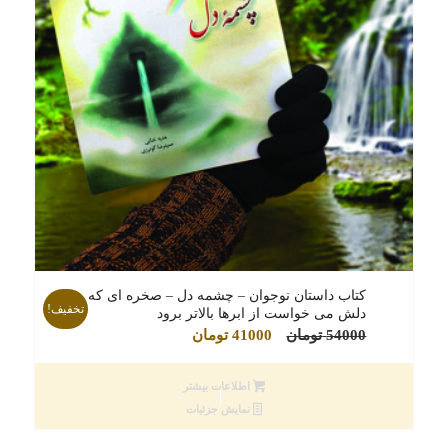
کتاب داستان نوجوان – چشمه دل – صخره ای که
تخفیف!
دلش می خواست از ابرها بالاتر برود
قیمت
قیمت
54000
تومان
41000
تومان
اصلی
فعلی
54000 تومان
41000 تومان
اطلاعات بیشتر
بود.
است.
نمایش جزئیات