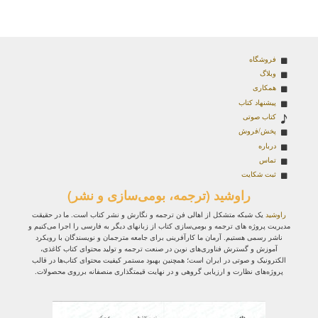
فروشگاه
وبلاگ
همکاری
پیشنهاد کتاب
کتاب صوتی
پخش/فروش
درباره
تماس
ثبت شکایت
راوشید (ترجمه، بومی‌سازی و نشر)
راوشید
یک شبکه متشکل از اهالی فن ترجمه و نگارش و نشر کتاب است. ما در حقیقت
مدیریت پروژه‌ های ترجمه و بومی‌سازی کتاب از زبانهای دیگر به فارسی را اجرا می‌کنیم و
ناشر رسمی هستیم. آرمان ما کارآفرینی برای جامعه مترجمان و نویسندگان با رویکرد
آموزش و گسترش فناوری‌های نوین در صنعت ترجمه و تولید محتوای کتاب کاغذی،
الکترونیک و صوتی در ایران است؛ همچنین بهبود مستمر کیفیت محتوای کتاب‌ها در قالب
پروژه‌های نظارت و ارزیابی گروهی و در نهایت قیمتگذاری منصفانه برروی محصولات.