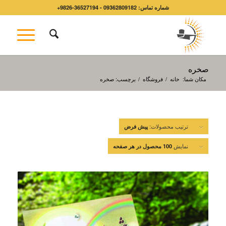
شماره تماس: 09362809182 - 36527194-9826+
صخره
مکان شما:
خانه
/
فروشگاه
/
برچسب: صخره
ترتیب محصولات:
پیش فرض
نمایش
100 محصول در هر صفحه