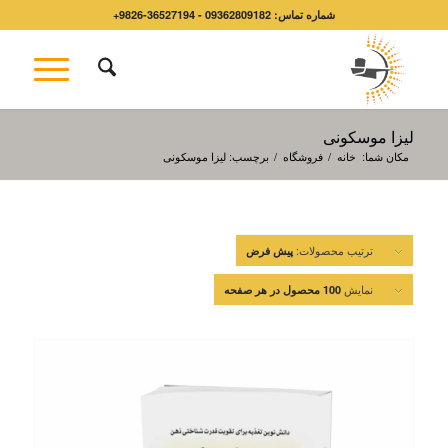
شماره تماس: 09362809182 - 36527194-9826+
لیزا موسکونی
مکان شما:
خانه
/
فروشگاه
/
برچسب: لیزا موسکونی
ترتیب محصولات:
پیش فرض
نمایش
100 محصول در هر صفحه