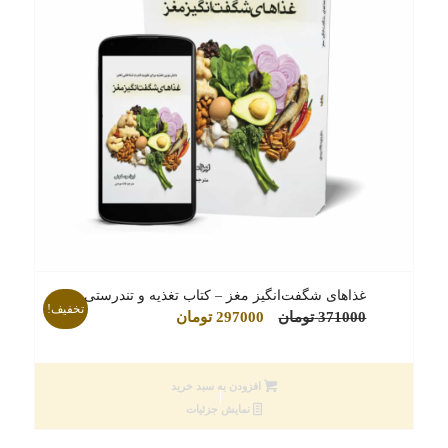
غذاهای شگفت‌انگیز مغز – کتاب تغذیه و تندرستی
تخفیف!
قیمت
قیمت
371000
تومان
297000
تومان
اصلی
فعلی
371000 تومان
297000 تومان
افزودن به سبد خرید
بود.
است.
نمایش جزئیات