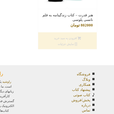
هنر قدرت – کتاب زندگینامه به قلم
نانسی پلوسی
802000
تومان
افزودن به سبد خرید
نمایش جزئیات
را
فروشگاه
وبلاگ
راوشید
یک
همکاری
است. ما د
پیشنهاد کتاب
زبانهای دیگ
کتاب صوتی
کارآفرین
پخش/فروش
گسترش فناور
درباره
الکترونیک 
تماس
کتاب‌ها