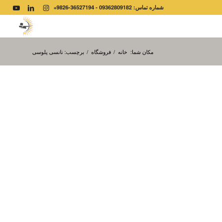
شماره تماس: 09362809182 - 36527194-9826+
مکان شما:
خانه
/
فروشگاه
/
برچسب: نانسی پلوسی