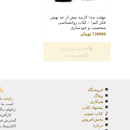
مهلت بده! لازمه بیش از حد بهش
فکر کنم! – کتاب روانشناسی
شخصیت و خودسازی
720000
تومان
افزودن به سبد خرید
نمایش جزئیات
را
فروشگاه
وبلاگ
راوشید
یک
همکاری
است. ما د
پیشنهاد کتاب
زبانهای دیگ
کتاب صوتی
کارآفرین
پخش/فروش
گسترش فناور
درباره
الکترونیک 