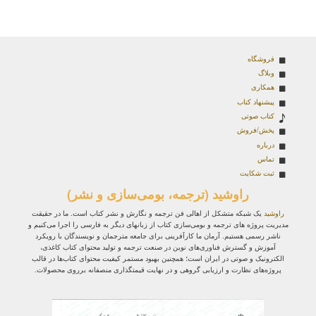
فروشگاه
وبلاگ
همکاری
پیشنهاد کتاب
کتاب صوتی
پخش/فروش
درباره
تماس
ثبت شکایت
راوشید (ترجمه، بومی‌سازی و نشر)
راوشید
یک شبکه متشکل از اهالی فن ترجمه و نگارش و نشر کتاب است. ما در حقیقت
مدیریت پروژه‌ های ترجمه و بومی‌سازی کتاب از زبانهای دیگر به فارسی را اجرا می‌کنیم و
ناشر رسمی هستیم. آرمان ما کارآفرینی برای جامعه مترجمان و نویسندگان با رویکرد
آموزش و گسترش فناوری‌های نوین در صنعت ترجمه و تولید محتوای کتاب کاغذی،
الکترونیک و صوتی در ایران است؛ همچنین بهبود مستمر کیفیت محتوای کتاب‌ها در قالب
پروژه‌های نظارت و ارزیابی گروهی و در نهایت قیمتگذاری منصفانه برروی محصولات.