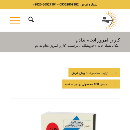
شماره تماس: 09362809182 - 36527194-9826+
کار را امروز انجام ندادم
مکان شما:
خانه
/
فروشگاه
/
برچسب: کار را امروز انجام ندادم
ترتیب محصولات:
پیش فرض
نمایش
100 محصول در هر صفحه