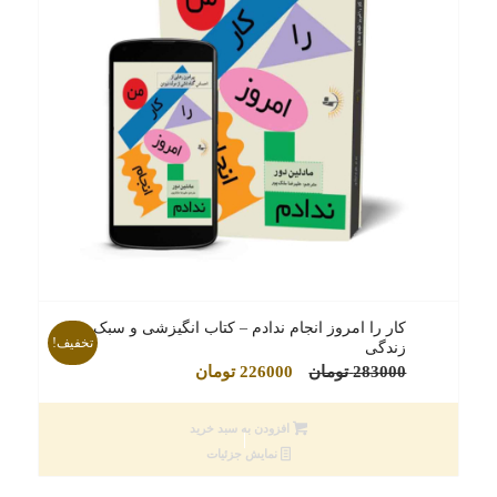
کار را امروز انجام ندادم – کتاب انگیزشی و سبک
تخفیف!
زندگی
قیمت
قیمت
283000
تومان
226000
تومان
اصلی
فعلی
283000 تومان
226000 تومان
افزودن به سبد خرید
بود.
است.
نمایش جزئیات