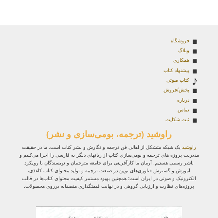
فروشگاه
وبلاگ
همکاری
پیشنهاد کتاب
کتاب صوتی
پخش/فروش
درباره
تماس
ثبت شکایت
راوشید (ترجمه، بومی‌سازی و نشر)
راوشید
یک شبکه متشکل از اهالی فن ترجمه و نگارش و نشر کتاب است. ما در حقیقت
مدیریت پروژه‌ های ترجمه و بومی‌سازی کتاب از زبانهای دیگر به فارسی را اجرا می‌کنیم و
ناشر رسمی هستیم. آرمان ما کارآفرینی برای جامعه مترجمان و نویسندگان با رویکرد
آموزش و گسترش فناوری‌های نوین در صنعت ترجمه و تولید محتوای کتاب کاغذی،
الکترونیک و صوتی در ایران است؛ همچنین بهبود مستمر کیفیت محتوای کتاب‌ها در قالب
پروژه‌های نظارت و ارزیابی گروهی و در نهایت قیمتگذاری منصفانه برروی محصولات.