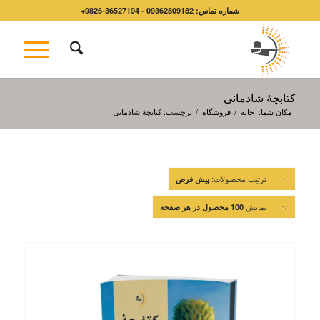
شماره تماس: 09362809182 - 36527194-9826+
کتابچۀ شادمانی
مکان شما:
خانه
/
فروشگاه
/
برچسب: کتابچۀ شادمانی
ترتیب محصولات:
پیش فرض
نمایش
100 محصول در هر صفحه