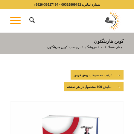
شماره تماس: 09362809182 - 36527194-9826+
کوین هارینگتون
مکان شما:
خانه
/
فروشگاه
/
برچسب: کوین هارینگتون
ترتیب محصولات:
پیش فرض
نمایش
100 محصول در هر صفحه