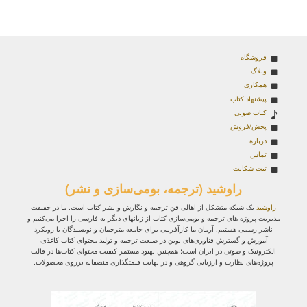
فروشگاه
وبلاگ
همکاری
پیشنهاد کتاب
کتاب صوتی
پخش/فروش
درباره
تماس
ثبت شکایت
راوشید (ترجمه، بومی‌سازی و نشر)
راوشید
یک شبکه متشکل از اهالی فن ترجمه و نگارش و نشر کتاب است. ما در حقیقت
مدیریت پروژه‌ های ترجمه و بومی‌سازی کتاب از زبانهای دیگر به فارسی را اجرا می‌کنیم و
ناشر رسمی هستیم. آرمان ما کارآفرینی برای جامعه مترجمان و نویسندگان با رویکرد
آموزش و گسترش فناوری‌های نوین در صنعت ترجمه و تولید محتوای کتاب کاغذی،
الکترونیک و صوتی در ایران است؛ همچنین بهبود مستمر کیفیت محتوای کتاب‌ها در قالب
پروژه‌های نظارت و ارزیابی گروهی و در نهایت قیمتگذاری منصفانه برروی محصولات.