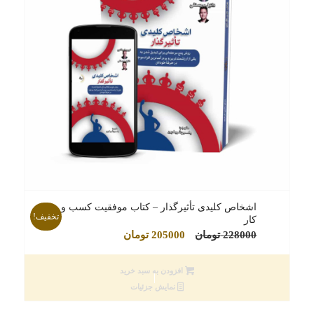
اشخاص کلیدی تأثیرگذار – کتاب موفقیت کسب و
تخفیف!
کار
قیمت
قیمت
228000
تومان
205000
تومان
اصلی
فعلی
228000 تومان
205000 تومان
افزودن به سبد خرید
بود.
است.
نمایش جزئیات