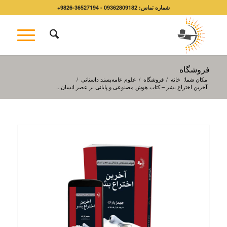
شماره تماس: 09362809182 - 36527194-9826+
فروشگاه
مکان شما:
خانه
/
فروشگاه
/
علوم عامه‌پسند داستانی
/
آخرین اختراع بشر – کتاب هوش مصنوعی و پایانی بر عصر انسان...