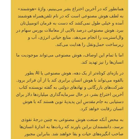
همانطور که در آخرین اختراع بشر می‌بینیم، واژۀ «هوشمند»
به لطف هوش مصنوعی است که در نام تلفن‌همراه هوشمند
آمده و خیلی طول نمی‌کشد که دست به فرمان اتومبیل‌تان
ببرد. هوش مصنوعی درصد بالایی از معاملات بورس سهام در
وال‌استریت را انجام می‌دهد، منابع حیاتی انرژی، آب و
زیرساخت حمل‌ونقل را هدایت می‌کند.
اما با تمام این اوصاف، هوش مصنوعی می‌تواند موجودیت ما
انسان‌ها را نیز تهدید کند.
در بازه‌ای کوتاه‌تر از یک دهه، هوش مصنوعی یا AI بطور
بالقوه می‌تواند با هوش انسان برابری کند یا از آن فراتر برود.
شرکت‌های بازرگانی و نهادهای دولتی به گفته نویسنده کتاب
آخرین اختراع بشر، در حال سرمایه‌گذاری میلیاردها دلار برای
دستیابی به
جام مقدسِ
این پدیدپۀ نوین هستند که با هوش
انسان رقابت خواهد کرد.
به محض آنکه صنعت هوش مصنوعی به چنین درجۀ نفوذی
برسد، دانشمندان براین باورند که ربات‌ها به اندازۀ انسان‌ها
صاحب انگیزه‌های حیات و بقا خواهند شد. بنابراین مجبور