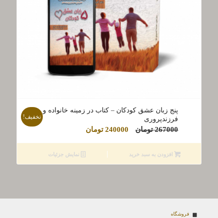
پنج زبان عشق کودکان – کتاب در زمینه خانواده و
تخفیف!
فرزندپروری
قیمت
قیمت
267000
تومان
240000
تومان
اصلی
فعلی
267000 تومان
240000 تومان
افزودن به سبد خرید
نمایش جزئیات
بود.
است.
فروشگاه