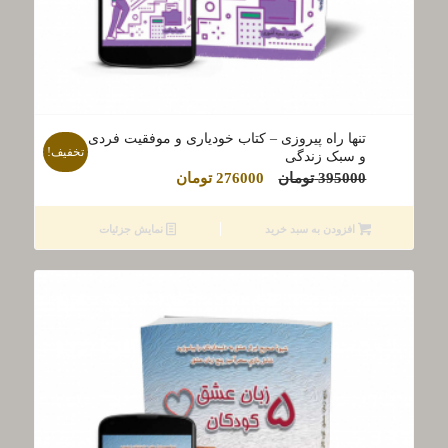
تنها راه پیروزی – کتاب خودیاری و موفقیت فردی
تخفیف!
و سبک زندگی
قیمت
قیمت
395000
تومان
276000
تومان
اصلی
فعلی
395000 تومان
276000 تومان
افزودن به سبد خرید
نمایش جزئیات
بود.
است.