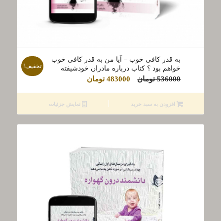
به قدر کافی خوب – آیا من به قدر کافی خوب
تخفیف!
خواهم بود ؟ کتاب درباره مادران خودشیفته
قیمت
قیمت
536000
تومان
483000
تومان
اصلی
فعلی
536000 تومان
483000 تومان
افزودن به سبد خرید
نمایش جزئیات
بود.
است.