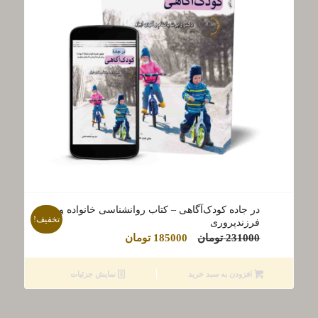
در جاده کودک‌آگاهی – کتاب روانشناسی خانواده و
تخفیف!
فرزندپروری
قیمت
قیمت
231000
تومان
185000
تومان
اصلی
فعلی
231000 تومان
185000 تومان
افزودن به سبد خرید
نمایش جزئیات
بود.
است.