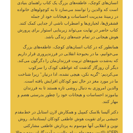
انسان‌های کوچک، عاطفه‌های بزرگ یک کتاب راهنمای بنیادی
است که والدین را توانمند می‌سازد تا به کوچولوهای خانواده
در زمینۀ مدیریت احساسات و هیجانات خود از جمله
قشقرق‌ها، لجبازی‌ها و اضطراب ناشی از جدایی کمک کنند.
کتاب حاضر در نهایت می‌تواند زیربنایی استوار برای پرورش
هوش هیجانی در تمام جنبه‌های زندگی باشد.
همانطور که در کتاب انسان‌های کوچک، عاطفه‌های بزرگ
می‌خوانیم، ما در بحبوحۀ انقلابی در فرزندپروری قرار داریم
که به‌شدت شیوه‌های تربیت فرزندان‌مان را دگرگون می‌کند.
دیگر آن روزگار گذشت که عواطف کودک را سرکوب
می‌کردیم: “گریه نکن، هیچی نشده، ادا درنیار.” زیرا شناخت
ما در مورد مغز در حال نمو کودکان افزایش یافته است.
والدین امروزی به دنبال روشی تازه هستند تا به فرزندان
بیاموزند احساسات و هیجانات خود را چطور بدرستی هضم و
مهار کنند.
دکتر آلیسا بلاسک کمپبل و همکارش لارن استابل در خط‌مقدم
جنبشی برای تقویت هوش عاطفی کودکان ایستاده‌اند. روش
نوین و انقلابی آنها موسوم به پردازش عاطفی مشارکتی
(CEP) تاکنون معجزه‌ای برای والدین و آموزگاران بوده و حالا