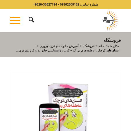
شماره تماس: 09362809182 - 36527194-9826+
فروشگاه
مکان شما:
خانه
/
فروشگاه
/
آموزش خانواده و فرزندپروری
/
انسان‌های کوچک، عاطفه‌های بزرگ – کتاب روانشناسی خانواده و فرزندپروری...