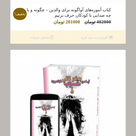
کتاب آموزه‌های آواگونه برای والدین – چگونه و با
تخفیف!
چه صدایی با کودکان حرف بزنیم
قیمت
قیمت
402000
تومان
281000
تومان
اصلی
فعلی
402000 تومان
281000 تومان
افزودن به سبد خرید
نمایش جزئیات
بود.
است.