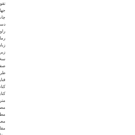
تقو
جها
چاپ
دست
راو
رما
زبا
زیر
سخن
صفح
طرا
فنا
کتا
کتا
متر
مصا
مطا
معر
مقا
مقا