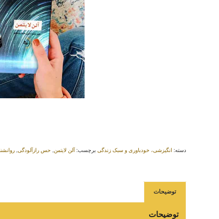
دسته:
انگیزشی، خودباوری و سبک زندگی
برچسب:
آلن لایتمن
,
حس رازآلودگی
,
روانشن
توضیحات
توضیحات