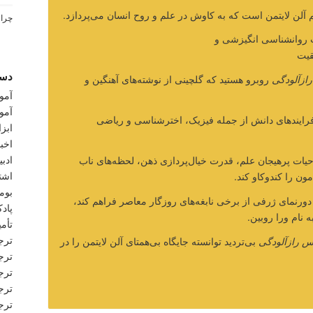
لن لایتمن است که به کاوش در علم و روح انسان می‌پردازد.
چرا ب
دست
زآلودگی
روبرو هستید که گلچینی از نوشته‌های آهنگین و
آمو
آمو
رایندهای دانش از جمله فیزیک، اخترشناسی و ریاضی
ابز
اخبا
ادبی
 حیات پرهیجان علم، قدرت خیال‌پردازی ذهن، لحظه‌های ناب
اشتب
ن را کندوکاو کند.
بوم
ورنمای ژرفی از برخی نابغه‌های روزگار معاصر فراهم کند،
پاد
ه نام ورا روبین.
تأمی
ترج
 رازآلودگی
بی‌تردید توانسته جایگاه بی‌همتای آلن لایتمن را در
ترج
ترج
ترج
ترج