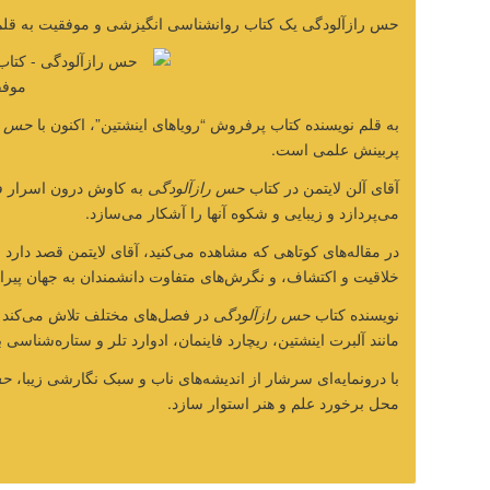
حس رازآلودگی یک کتاب روانشناسی انگیزشی و موفقیت به قلم آ
به قلم نویسنده کتاب پرفروش “رویاهای اینشتین”، اکنون با
حس را
پربینش علمی است.
آقای آلن لایتمن در کتاب
حس رازآلودگی
به کاوش درون اسرار ف
می‌پردازد و زیبایی و شکوه آنها را آشکار می‌سازد.
در مقاله‌های کوتاهی که مشاهده می‌کنید، آقای لایتمن قصد دارد
خلاقیت و اکتشاف، و نگرش‌های متفاوت دانشمندان به جهان پیرامو
نویسنده کتاب
حس رازآلودگی
در فصل‌های مختلف تلاش می‌کند د
مانند آلبرت اینشتین، ریچارد فاینمان، ادوارد تلر و ستاره‌شناسی ب
با درونمایه‌ای سرشار از اندیشه‌های ناب و سبک نگارشی زیبا،
حس
محل برخورد علم و هنر استوار سازد.