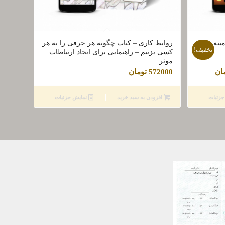
ینه
روابط کاری – کتاب چگونه هر حرفی را به هر
تخفیف!
کسی بزنیم – راهنمایی برای ایجاد ارتباطات
موثر
قیمت
ان
572000
تومان
فعلی
ان
232000 تومان
زئیات
افزودن به سبد خرید
نمایش جزئیات
است.