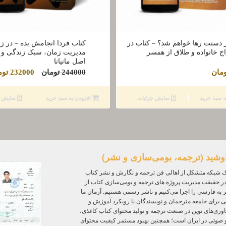
ز دستت رها خواهم شد؟ – کتاب در
کتاب فردا انجامش بده – در زم
اج خانواده و طلاق از همسر
مدیریت زمان، سبک زندگی و
اصل مانیانا
قیمت
مان
244000
تومان
232000
توم
اصلی
244000 توم
ه سبد خرید
نمایش جزئیات
افزودن به سبد خرید
نمایش ج
بود.
وشید (ترجمه، بومی‌سازی و نشر)
 شبکه متشکل از اهالی فن ترجمه و نگارش و نشر کتاب
ر حقیقت مدیریت پروژه‌ های ترجمه و بومی‌سازی کتاب از
ر به فارسی را اجرا می‌کنیم و ناشر رسمی هستیم. آرمان ما
ی برای جامعه مترجمان و نویسندگان با رویکرد آموزش و
ی‌های نوین در صنعت ترجمه و تولید محتوای کتاب کاغذی،
و صوتی در ایران است؛ همچنین بهبود مستمر کیفیت محتوای