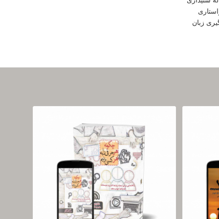
استاری
یری زبان