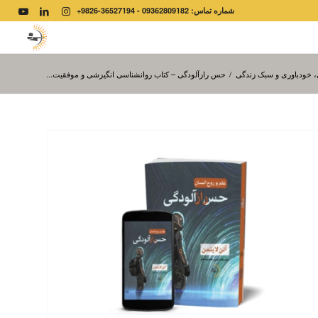
شماره تماس: 09362809182 - 36527194-9826+
 خودباوری و سبک زندگی
/
حس رازآلودگی – کتاب روانشناسی انگیزشی و موفقیت...