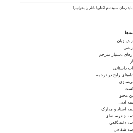
اید رمان سپیده‌دمِ اکتاویا باتلر را بخوانیم؟
ه‌ها
زش زبان
زشی
ارهای دستیار مترجم
ر
ات داستانی
اه‌های رایج در ترجمه
ی‌سازی
کست
ن محتوا
مه ادبی
مه اسناد و مدارک
مه چندرسانه‌ای
مه دانشگاهی
مه شفاهی