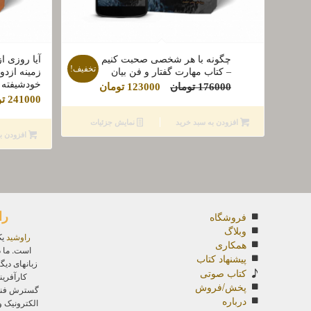
چگونه با هر شخصی صحبت کنیم
آیا روزی ا
تخفیف!
– کتاب مهارت گفتار و فن بیان
زمینه ازدو
خودشیفته
قیمت
قیمت
176000
تومان
123000
تومان
241000
تو
اصلی
فعلی
176000 تومان
123000 تومان
افزودن به سبد خرید
نمایش جزئیات
افزودن ب
بود.
است.
را
فروشگاه
وبلاگ
راوشید
یک
همکاری
است. ما د
پیشنهاد کتاب
زبانهای دیگ
کتاب صوتی
کارآفرین
پخش/فروش
گسترش فناور
درباره
الکترونیک 