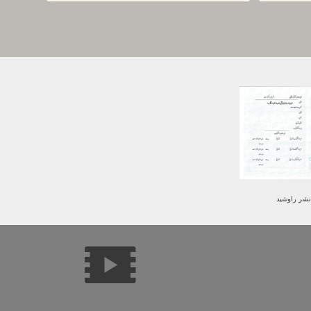
است.
نشر راوشید