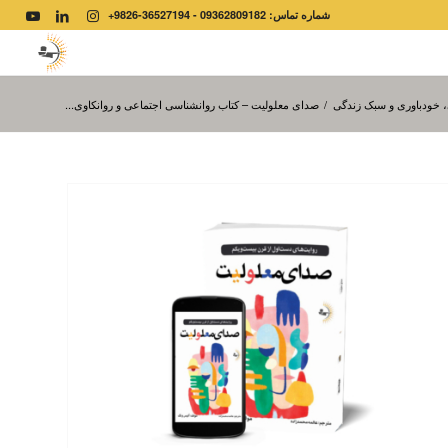
شماره تماس: 09362809182 - 36527194-9826+
 خودباوری و سبک زندگی
/
صدای معلولیت – کتاب روانشناسی اجتماعی و روانکاوی...