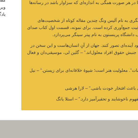
 در هر صورت همگی به اندازه‌ای که سزاوار باشد در رسانه‌ها
ویر
یادگ
گری به نام آلیس ونگ چندین مقاله کوتاه از شخصیت‌های
لیت
جمع‌آوری کرده است. برای نمونه، قسمت اول کتاب صدای
دانشگاه پرینستون به نام پیتر سینگر می‌پردازد.
د آینده‌ای تصور کنند. جهان از آنِ انسان‌هاست و این سخن در
 جنبش حقوق افراد معلول‌اند.” – گلین لی، موسیقی‌دان و فعال
ات”. معلولیت هنر است؛ شیوۀ خلاقانه‌ای برای زیستن.” – نیل
ی باعث افتخار خودت باشی.” – لارا هرشی
وم ناخوشایند و تحقیرآمیز دارد.” – استلا یانگ