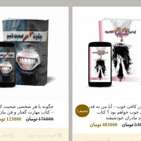
ر کافی خوب – آیا من به قدر
چگونه با هر شخصی صحبت کن
تخفیف!
خوب خواهم بود ؟ کتاب
– کتاب مهارت گفتار و فن بیان
ه مادران خودشیفته
قیمت
176000
تومان
123000
توم
قیمت
قیمت
53
تومان
483000
تومان
اصلی
اصلی
فعلی
176000 توم
افزودن به سبد خرید
نمایش ج
536000 تومان
483000 تومان
ه سبد خرید
نمایش جزئیات