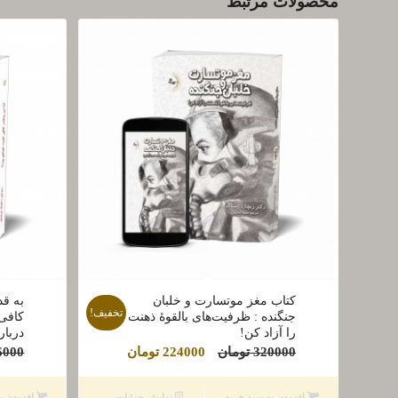
محصولات مرتبط
کتاب مغز موتسارت و خلبان
به قد
تخفیف!
جنگنده : ظرفیت‌‌های بالقوۀ ذهنت
کافی 
را آزاد کن!
دربار
قیمت
قیمت
320000
تومان
224000
تومان
6000
اصلی
فعلی
320000 تومان
224000 تومان
افزودن به سبد خرید
نمایش جزئیات
افزودن ب