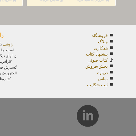
بود.
است.
را
فروشگاه
وبلاگ
راوشید
یک
همکاری
است. ما د
پیشنهاد کتاب
زبانهای دیگ
کتاب صوتی
کارآفرین
پخش/فروش
گسترش فناور
درباره
الکترونیک 
تماس
کتاب‌ها
ثبت شکایت