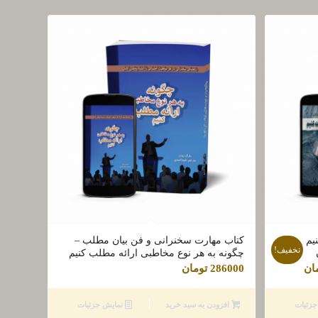
یم
کتاب مهارت سخنرانی و فن بیان مطلب –
تخفیف!
چگونه به هر نوع مخاطبی ارائه مطلب کنیم
قیمت
ان
286000
تومان
فعلی
ان
123000 تومان
زئیات
افزودن به سبد خرید
نمایش جزئیات