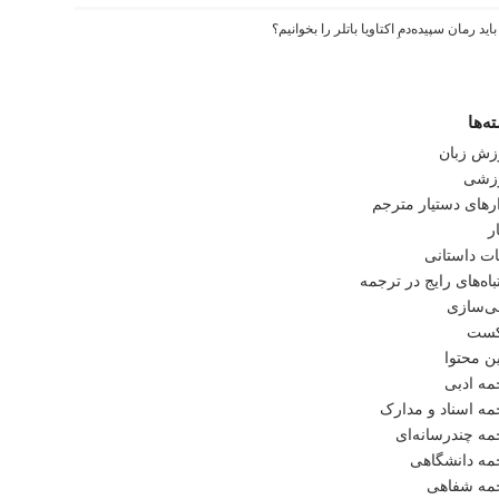
اید رمان سپیده‌دمِ اکتاویا باتلر را بخوانیم؟
ه‌ها
زش زبان
زشی
ارهای دستیار مترجم
ر
ات داستانی
اه‌های رایج در ترجمه
ی‌سازی
کست
ن محتوا
مه ادبی
مه اسناد و مدارک
مه چندرسانه‌ای
مه دانشگاهی
مه شفاهی