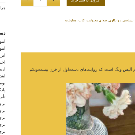
چرا ب
انشناسی
,
روانکاوی
,
صدای معلولیت
,
کتاب
,
معلولیت
دست
آمو
آمو
ابز
اخبا
ادبی
م آلیس ونگ است که روایت‌های دست‌اول از قرن بیست‌ویکم
اشتب
بوم
پاد
تأمی
ترج
ترج
ترج
ترج
ترج