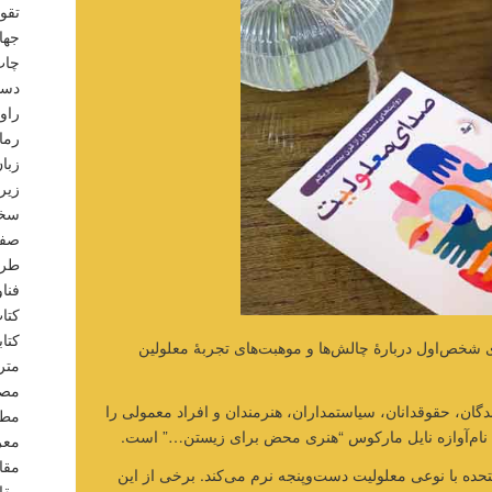
تقو
جها
چاپ
دست
راو
رما
زبا
زیر
سخن
صفح
طرا
فنا
کتا
کتا
ی شخص‌اول دربارۀ چالش‌ها و موهبت‌های تجربۀ معلولین
متر
مصا
گان، حقوقدانان، سیاستمداران، هنرمندان و افراد معمولی را
مطا
س نام‌آوازه نایل مارکوس “هنری محض برای زیستن…” است.
معر
مقا
حده با نوعی معلولیت دست‌وپنجه نرم می‌کند. برخی از این
مقا