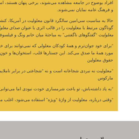
افراد بوضوح در جامعه مشاهده می‌شوند، برخی پنهان هستند، اما
و فرهنگ عامه نمایان نمی‌شوند.
حالا به مناسبت سی‌امین سالگرد قانون معلولیت در آمریکا، کنش
گوناگون مرتبط با معلولیت را در قالب اثری با عنوان
صدای معلو
معلولیت
“گفتگوهای ناگفتنی” به مباحثۀ میان خانم ونگ و فیلسوف 
“برای خود جوان‌ترم و همۀ کودکان معلولی که نمی‌توانند برای خو
مورد همۀ ما صدق می‌کند. این جستارها قلب، استخوان‌ها و خونِ
حقوق معلولین
“معلولیت نه نبردی شجاعانه است و نه “شجاعتی در برابر ناملایم
مارکوس
“به یاد داشته‌باش، تو باعث شرمساری خودت نبودی اما می‌توان
“وقتی درباره، معلولیت از واژۀ “ویژه” استفاده می‌شود، اغلب مفه