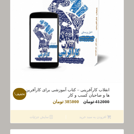
انقلاب کارآفرینی – کتاب آموزشی برای کارآفرین
تخفیف!
ها و صاحبان کسب و کار
قیمت
قیمت
412000
تومان
385000
تومان
اصلی
فعلی
412000 تومان
385000 تومان
افزودن به سبد خرید
نمایش جزئیات
بود.
است.