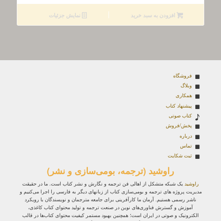
اصلی
فعلی
270000 تومان
243000 تومان
افزودن به سبد خرید
نمایش جزئیات
بود.
است.
فروشگاه
وبلاگ
همکاری
پیشنهاد کتاب
کتاب صوتی
پخش/فروش
درباره
تماس
ثبت شکایت
راوشید (ترجمه، بومی‌سازی و نشر)
راوشید
یک شبکه متشکل از اهالی فن ترجمه و نگارش و نشر کتاب است. ما در حقیقت
مدیریت پروژه‌ های ترجمه و بومی‌سازی کتاب از زبانهای دیگر به فارسی را اجرا می‌کنیم و
ناشر رسمی هستیم. آرمان ما کارآفرینی برای جامعه مترجمان و نویسندگان با رویکرد
آموزش و گسترش فناوری‌های نوین در صنعت ترجمه و تولید محتوای کتاب کاغذی،
الکترونیک و صوتی در ایران است؛ همچنین بهبود مستمر کیفیت محتوای کتاب‌ها در قالب