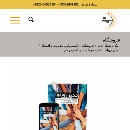
شماره تماس: 09362809182 - 36527194-9826+
فروشگاه
مکان شما:
خانه
/
فروشگاه
/
کسب‌وکار، مدیریت و اقتصاد
/
مدیر رویاها – کتاب موفقیت در کسب و کار...