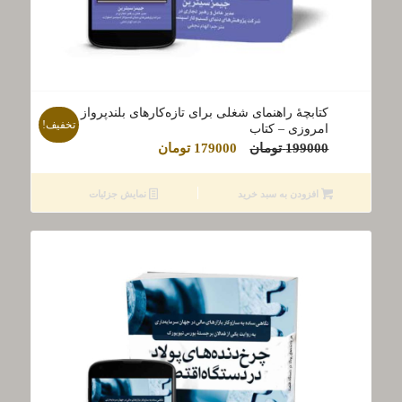
کتابچۀ راهنمای شغلی برای تازه‌کار‌های بلند‌پرواز
تخفیف!
امروزی – کتاب
قیمت
قیمت
199000
تومان
179000
تومان
اصلی
فعلی
199000 تومان
179000 تومان
افزودن به سبد خرید
نمایش جزئیات
بود.
است.