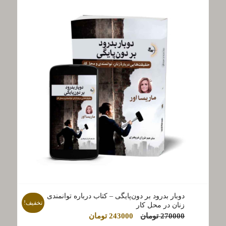
دوبار بدرود بر دون‌پایگی – کتاب درباره توانمندی
تخفیف!
زنان در محل کار
قیمت
قیمت
270000
تومان
243000
تومان