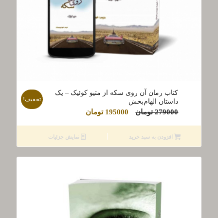
کتاب رمان آن روی سکه از متیو کوئیک – یک
تخفیف!
داستان الهام‌بخش
قیمت
قیمت
279000
تومان
195000
تومان
اصلی
فعلی
279000 تومان
195000 تومان
افزودن به سبد خرید
نمایش جزئیات
بود.
است.