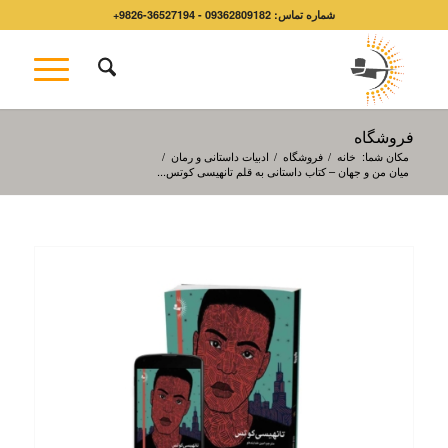
شماره تماس: 09362809182 - 36527194-9826+
فروشگاه
مکان شما:
خانه
/
فروشگاه
/
ادبیات داستانی و رمان
/
میان من و جهان – کتاب داستانی به قلم تانهیسی کوتس...