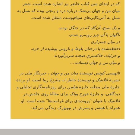
که در ابتدای متن کتاب حاضر نیز اشاره شده است. شعر
میان من و جهان بی‌شک درباره درد و رنجی بوده که نسل به
نسل به آمریکایی‌های سیاهپوست منتقل شده است.
و یک صبح، آن‌گاه که در جنگل بودم،
ناگهان با آن چیز روبه‌رو شدم،
در میان چمنزاری
احاطه‌شده با درختان بلوط و نارونی پوشیده از خزه،
و جزئیات خاکستریِ صحنه سربرآوردند
و میان من و جهان ایستادند
…
تانهیسی کوتس نویسندۀ میان من و جهان
، خبرنگار ملی در
نشریۀ
اتلانتیک
و نویسندۀ خاطرات
مبارزۀ زیبا
است. او برندۀ
جایزۀ ملی مجله، جایزۀ
هیلمن
برای روزنامه‌نگاری تحلیلی و
دیدگاهی، و جایزۀ
جورج پولک
برای مقالۀ روی جلدش در
اتلانتیک
با عنوان ‘’پرونده‌ای برای غرامت‌ها’’ شده است. او
همراه با همسر و پسرش در
نیویورک
زندگی می‌کند.