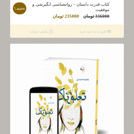
کتاب قدرت داستان – روانشناسی انگیزشی و
تخفیف!
موفقیت
قیمت
قیمت
336000
تومان
235000
تومان
اصلی
فعلی
336000 تومان
235000 تومان
افزودن به سبد خرید
نمایش جزئیات
بود.
است.