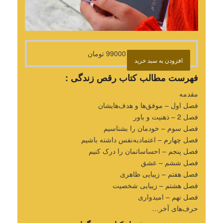
99000
تومان
افزودن به سبد خرید
فهرست مطالب کتاب رقص زندگی
:
مقدمه
فصل اول – موفق‌ها و هدف‌هایشان
فصل 2 – ذهنیت و باور
فصل سوم – خودمان را بشناسیم
فصل چهارم – اعتمادبه‌نفس داشته باشیم
فصل پنجم – احساساتمان را درک کنیم
فصل ششم – عشق
فصل هفتم – زیبایی ظاهری
فصل هشتم – زیبایی شخصیت
فصل نهم – امیدواری
حرف‌های آخر…