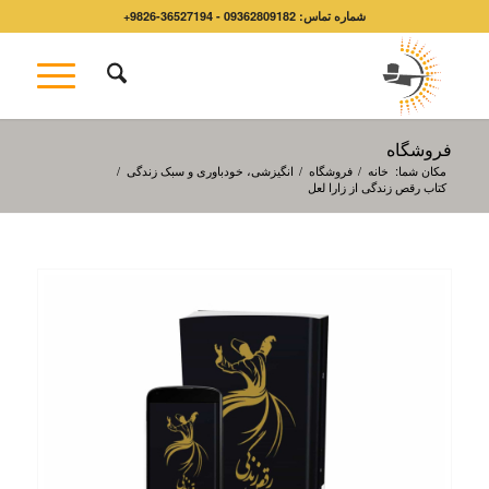
شماره تماس: 09362809182 - 36527194-9826+
فروشگاه
مکان شما:
خانه
/
فروشگاه
/
انگیزشی، خودباوری و سبک زندگی
/
کتاب رقص زندگی از زارا لعل