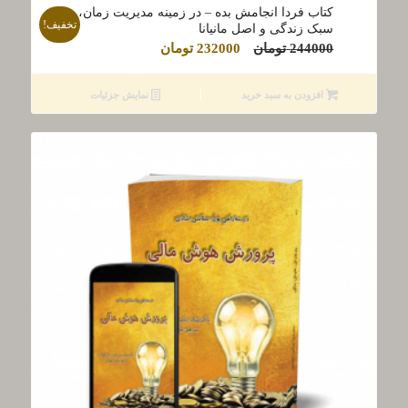
کتاب فردا انجامش بده – در زمینه مدیریت زمان،
تخفیف!
سبک زندگی و اصل مانیانا
قیمت
قیمت
244000
تومان
232000
تومان
اصلی
فعلی
244000 تومان
232000 تومان
افزودن به سبد خرید
نمایش جزئیات
بود.
است.