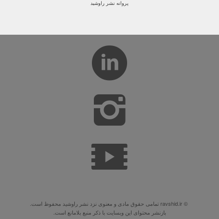
پروانه نشر راوشید
© ravshid.ir تمامی حقوق مادی و معنوی نزد نشر راوشید محفوظ است.
بازنشر محتوای این وبسایت با ذکر منبع بلامانع است.