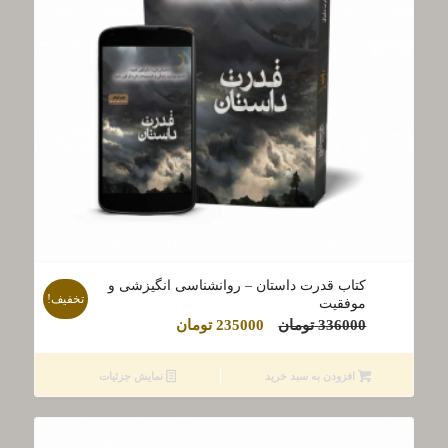
کتاب قدرت داستان – روانشناسی انگیزشی و
تخفیف!
موفقیت
قیمت
قیمت
336000
تومان
235000
تومان
اصلی
فعلی
336000 تومان
235000 تومان
افزودن به سبد خرید
نمایش جزئیات
بود.
است.