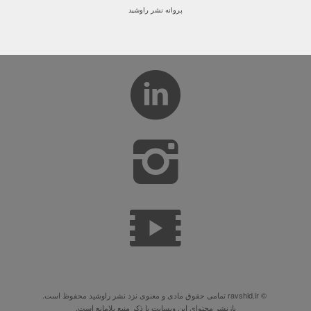
پروانه نشر راوشید
© ravshid.ir تمامی حقوق مادی و معنوی نزد نشر راوشید محفوظ است.
بازنشر محتوای این وبسایت با ذکر منبع بلامانع است.