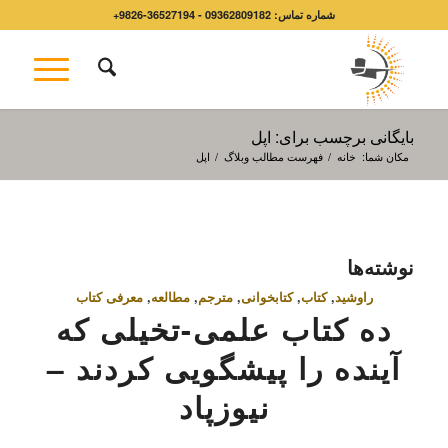
شماره تماس: 09362809182 - 36527194-9826+
بایگانی برچسب برای: اپل
مکان شما:
خانه
/
فهرست مطالب وبلاگ
/
اپل
نوشته‌ها
راوشید
,
کتاب
,
کتابخوانی
,
مترجم
,
مطالعه
,
معرفی کتاب
ده کتاب علمی-تخیلی که
آینده را پیشگویی کردند –
نیوزپاد