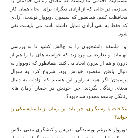
مسئولیت اخلاقی ما اینست که معنای زندگی خودمان را
بسازیم، در حالی که از آزادی دیگران برای انجام همان کار
محافظت کنیم. همانطور که سیمون دوبووار نوشت، آزادی
که فقط به نفی آزادی تمایل داشته باشد می بایست نفی
شود.
این فلسفه دانشجویان را به چالش کشید تا به بررسی
ابهامات و تعارضاتی بپردازند که خواسته های ما را هم از
درون و هم از بیرون ایجاد می کنند. همانطور که دوبووار به
دنبال یافتن مقصود خودش بود، شروع کرد به سوال
پرسیدن: اگر همه سزاوار این هستند که آزادانه به دنبال
معنای زندگی بگردند، چرا خودش در حصار آرمان های
زنانگی جامعه محدود شده بود؟
مکافات یا رستگاری، چرا باید این رمان از داستایفسکی را
خواند؟
دوبووار علیرغم نویسندگی، تدریس و کنشگری مدنی، تلاش
می کرد تا از سوی همترازان مرد خود جدی گرفته شود. او