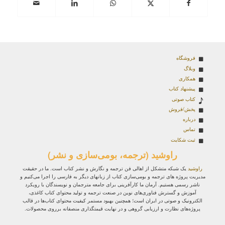
فروشگاه
وبلاگ
همکاری
پیشنهاد کتاب
کتاب صوتی
پخش/فروش
درباره
تماس
ثبت شکایت
راوشید (ترجمه، بومی‌سازی و نشر)
راوشید
یک شبکه متشکل از اهالی فن ترجمه و نگارش و نشر کتاب است. ما در حقیقت
مدیریت پروژه‌ های ترجمه و بومی‌سازی کتاب از زبانهای دیگر به فارسی را اجرا می‌کنیم و
ناشر رسمی هستیم. آرمان ما کارآفرینی برای جامعه مترجمان و نویسندگان با رویکرد
آموزش و گسترش فناوری‌های نوین در صنعت ترجمه و تولید محتوای کتاب کاغذی،
الکترونیک و صوتی در ایران است؛ همچنین بهبود مستمر کیفیت محتوای کتاب‌ها در قالب
پروژه‌های نظارت و ارزیابی گروهی و در نهایت قیمتگذاری منصفانه برروی محصولات.