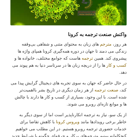
واکنش صنعت ترجمه به ‌کرونا
هر روز،
مترجم
های زبان به محتوای متنی و شفاهی بی‌وقفه
زندگی می دمند تا جهان در دوره همه‌گیری کرونا همپای واژه‌ ها
پیشروی کند. همین
ترجمه
هاست که جوامع مختلف، خانواده ها و
کسب و کار
ها را از دریچه زبان ها در سرتاسر دنیا به هم پیوند می
دهد.
در حال حاضر که جهان به سوی تجربه های دیجیتال گرایش پیدا می
کند،
صنعت ترجمه
از هر زمان دیگری در تاریخ بشر بااهمیت‌تر
شده است. با این وجود، بسیاری از کسب و کار ها دارند با چالش
ها و موانع تازه‌ای روبرو می شوند.
از یک سو، نیاز به ترجمه انکارناپذیر است اما از سوی دیگر به
خاطر برخی رویدادها مانند
ویروس کرونا
با کاهش تقاضا برای
خدمات حضوری ترجمه روبرو هستیم. در این مطلب می خواهیم
کنجکاوانه ببینیم مترجم‌های پرکار و حرفه‌ای چگونه با شرایط جدید