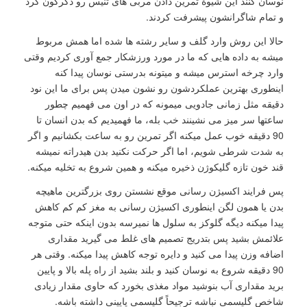
نوسان کنند این شیوۀ تمرین دادن مربی های تنیس رو دگرگون کرد
و تمام شاگرانشون پیشرفت کردند.
حالا این روش وارد گلف و سایر رشته ها شده اما همش مربوط
میشه به داده هایی که ما در مورد ورزشکار جمع آوری کردیم وقتی
وارد چرخه استرس میشه و میتونه بدرستی نوسان پیدا کنه
اینطوری بهترین عملکردشون رو نشون میدن پس برای ما این نود
دقیقه مثل زمانی جادویی میمونه که در اون می فهمیم چطور
ساعتها سر میز می نشینند خب بله، ما فهمیدیم که بدن انسان تا
90 دقیقه خوب عمل میکنه اگر تمرین رو به ساعت بکشانیم و اگر
به شدت شرطی شویم، اما اگر حرکت نکنید بدن هیدراته نمیشه
قند خون تازه گلیکوژن ذخیره میکنه و همین شروع به تخلیه میکنه.
پس فرایند اکسیژن رسانی موقع نشستن روی بزرگترین ماهیچه
بدن یا همون لگن اینطوری اکسیژن رسانی به مغز کم کم کاهش
پیدا میکنه دیگه گلوکز به سلول ها نمیرسه بدون اینکه حتی متوجه
علائمش بشید پس بتدریج تصمیم های غلط می گیرید مقداری
اضافه وزن پیدا می کنید و دایره توجه کاهش پیدا میکنه. وقتی هر
90 دقیقه شروع به نوسان کنید و بلند بشید از راه پله بالا و پایین
برید مقداری آب بنوشید مواد مغذی بخورد که حاوی مقدار زیادی
شاخص گلیسمی نباشه ترجیحاً گلیسمی پایینی داشته باشه.