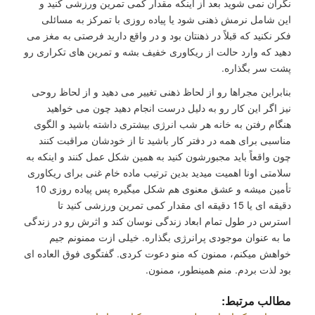
نگران نمی شوید بعد از اینکه مقدار کمی تمرین ورزشی کنید و
این شامل نرمش ذهنی شود یا پیاده روزی با تمرکز به مسائلی
فکر نکنید که قبلاً در ذهنتان بود و در واقع دارید فرصتی به مغز می
دهید که وارد حالت از ریکاوری خفیف بشه و تمرین های تکراری رو
پشت سر بگذاره.
بنابراین مجراها رو از لحاظ ذهنی تغییر می دهید و از لحاظ روحی
نیز اگر این کار رو به دلیل درست انجام دهید چون می خواهید
هنگام رفتن به خانه هر شب انرژی بیشتری داشته باشید و الگوی
مناسبی برای همه در دفتر کار باشید تا از خودشان مراقبت کنند
چون واقعاً باید مجبورشون کنید به همین شکل عمل کنند و اینکه به
سلامتی اونا اهمیت میدید بدین ترتیب ماده خام غنی برای ریکاوری
تأمین میشه و عشق معنوی هم شکل میگیره پس پیاده روزی 10
دقیقه ای یا 15 دقیقه ای مقدار کمی تمرین ورزشی کنید تا
استرس در طول تمام ابعاد زندگی نوسان کند و اثرش رو در زندگی
ما به عنوان موجودی پرانرژی بگذاره. خیلی ازت ممنونم جیم
خواهش میکنم، ممنون که منو دعوت کردی. گفتگوی فوق العاده ای
بود لذت بردم. منم همینطور، ممنون.
مطالب مرتبط: