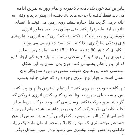
بنابراین قند خون یک دفعه بالا نمریه و تمام روز به تمرین ادامه
می دید فقط کافیه با چرخه های 90 دقیقه ای پیش برید و وقتی به
خانه برمی گردید مثل جنازه نیفتید روی زمین می تونید با اعضای
خانواده ارتباط برقرار کنید حتی بهشون یاد بدید چطور انرژی
خودشون رو مدیریت کنند نکته اینه که کاری کنیم انرژی با نیازمندی
های زندگی سازگاری پیدا کنه. باید ببینید چه زمانی می تونید
ریکاوری کنید هر 90 دقیقه به 10 تا 15 دقیقه نیاز دارید تا بطور
راهبردی ریکاوری کنید کار سختی نیست، ما باید فرهنگی ایجاد کنیم
که از این راهکار پشتیبانی کنه، چون بدن انسان به این شکل
مهندسی شده این همون حقیقت محض در مورد سازوکار بدن
انسان است و چهار نوع انرژی وجود دارد که خیلی جالبه بدونی.
تنها کافیه خوب پیاده روی کنید تا از تمام استرس ها بهبود پیدا کنید
پس میشه خیلی سریع به اونا اشاره کنیم یکیش انرژی فیزیکی که
اگر بنشینید و حرکت نکنید نوسان می کنید و به حرکت درمیایید از
لحاظ عاطفی اگر حرکت کنید و تمرین داشته باشید، تمام این مواد
شیمیایی از آدرنالین موسوم به کتکولامین آزاد میشه سپس از بدن
شستشو میشه اثری که میذاره کاملا واضحه، انسان مانند یک رایانه
عاطفی به حس مثبت بیشتری می رسید و در مورد مسائل دیگر