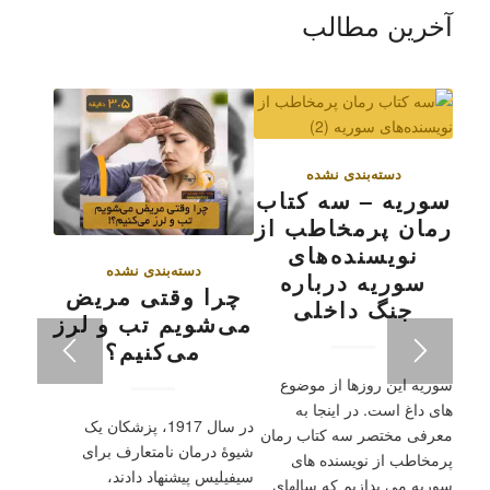
آخرین مطالب
دسته‌بندی نشده
سوریه – سه کتاب
رمان پرمخاطب از
نویسنده‌های
دسته‌بندی نشده
سوریه درباره
چرا وقتی مریض
جنگ داخلی
می‌شویم تب و لرز
می‌کنیم؟
سوریه این روزها از موضوع
های داغ است. در اینجا به
در سال 1917، پزشکان یک
معرفی مختصر سه کتاب رمان
شیوۀ درمان نامتعارف برای
پرمخاطب از نویسنده های
سيفيليس پیشنهاد دادند،
سوریه می پدازیم که سالهای