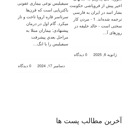
سيفيليس نوعی بیماری عفونی
اخیر پیش از فروپاشی حکومت
باکتریایی است که قرن‌ها
بشار اسد در ایران به فارسی
سرتاسر قاره اروپا تاخت و تاز
ترجمه شده‌اند. 1 - مردن کار
میکرد. گام اول در درمان
سختی است - خالد خلیفه‏‫ در
پیشنهادی: بیماران مبتلا به
روزهای آ…
مراحل بعدیِ پیشرفت
سیفیلیس را با انگ…
/
ژانویه 6, 2025
0 دیدگاه
/
دسامبر 17, 2024
0 دیدگاه
آخرین مطالب پست ها