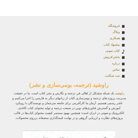
فروشگاه
وبلاگ
همکاری
پیشنهاد کتاب
کتاب صوتی
پخش/فروش
درباره
تماس
ثبت شکایت
راوشید (ترجمه، بومی‌سازی و نشر)
راوشید
یک شبکه متشکل از اهالی فن ترجمه و نگارش و نشر کتاب است. ما در حقیقت
مدیریت پروژه‌ های ترجمه و بومی‌سازی کتاب از زبانهای دیگر به فارسی را اجرا می‌کنیم و
ناشر رسمی هستیم. آرمان ما کارآفرینی برای جامعه مترجمان و نویسندگان با رویکرد
آموزش و گسترش فناوری‌های نوین در صنعت ترجمه و تولید محتوای کتاب کاغذی،
الکترونیک و صوتی در ایران است؛ همچنین بهبود مستمر کیفیت محتوای کتاب‌ها در قالب
پروژه‌های نظارت و ارزیابی گروهی و در نهایت قیمتگذاری منصفانه برروی محصولات.